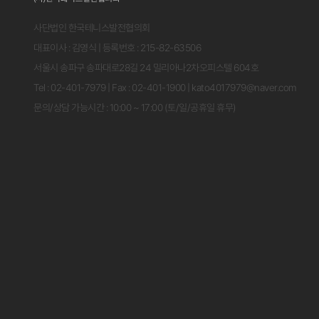
사단법인 한국테니스발전협의회
대표이사 : 김영식 | 등록번호 : 215-82-63506
서울시 송파구 송파대로28길 24 밀리아나2차오피스텔 604호
Tel : 02-401-7979 | Fax : 02-401-1900 | kato4017979@naver.com
문의/상담 가능시간 : 10:00 ~ 17:00 (토/일/공휴일 휴무)