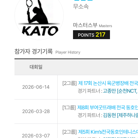
무소속
마스터스부
Masters
217
POINTS
참가자 경기기록
Player History
대회일
[2그룹]
제 17회 논산시 육군병장배 전
2026-06-14
경기 파트너 :
고종만 [순천NCT
[1그룹]
제8회 부여굿뜨래배 전국 동호
2026-03-28
경기 파트너 :
김동현 [제주하나클
[2그룹]
제5회 Kim's전국동호인테니
2026-03-07