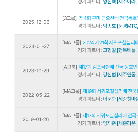
경기 파트너 :
양진혁 [제주아라, 
[3그룹]
제4회 구미 금오산배 전국동
2025-12-06
경기 파트너 :
박종호 [문경MTC
[MA그룹]
2024 제21회 서귀포칠십
2024-01-27
경기 파트너 :
고형길 [행복배틀,
[A그룹]
제17회 김포금쌀배 전국 동호
2023-10-29
경기 파트너 :
강신범 [제주연동,
[MA그룹]
제19회 서귀포칠십리배 전
2022-05-22
경기 파트너 :
이문화 [세종첫마을
[MA그룹]
제17회 서귀포칠십리배 전국
2019-01-26
경기 파트너 :
임재준 [세종라온, 