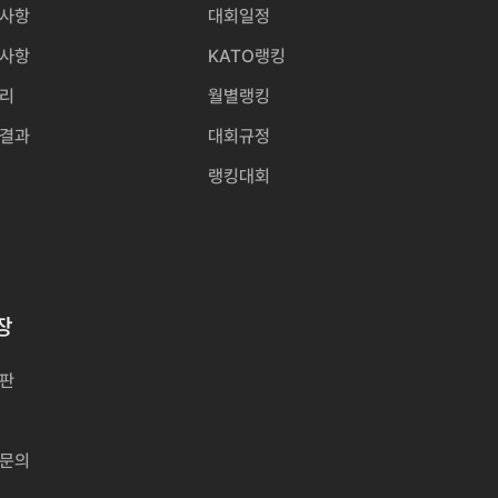
사항
대회일정
사항
KATO랭킹
리
월별랭킹
결과
대회규정
랭킹대회
장
판
문의