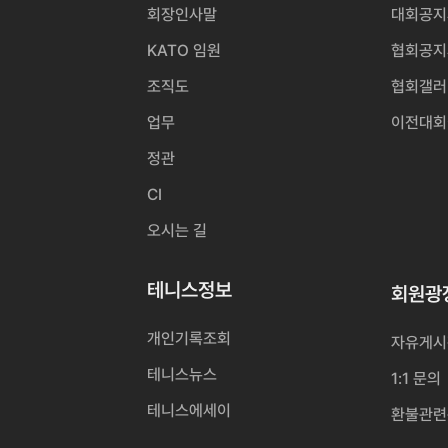
회장인사말
대회공지
KATO 임원
협회공지
조직도
협회갤러
업무
이전대회
정관
CI
오시는 길
테니스정보
회원광
개인기록조회
자유게시
테니스뉴스
1:1 문의
테니스에세이
환불관련