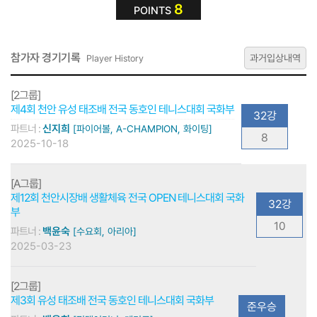
8
POINTS
참가자 경기기록
과거입상내역
Player History
[2그룹]
제4회 천안 유성 태조배 전국 동호인 테니스대회 국화부
32강
파트너 :
신지희
[파이어볼, A-CHAMPION, 화이팅]
8
2025-10-18
[A그룹]
제12회 천안시장배 생활체육 전국 OPEN 테니스대회 국화
32강
부
10
파트너 :
백윤숙
[수요회, 아리아]
2025-03-23
[2그룹]
제3회 유성 태조배 전국 동호인 테니스대회 국화부
준우승