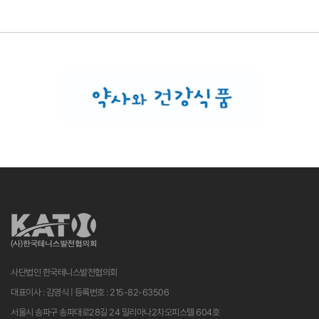
사단법인 한국테니스발전협의회
대표이사 : 김영식 | 등록번호 : 215-82-63506
서울시 송파구 송파대로28길 24 밀리아나2차오피스텔 604호