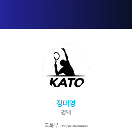
정미영
평택
국화부
Chrysanthemums