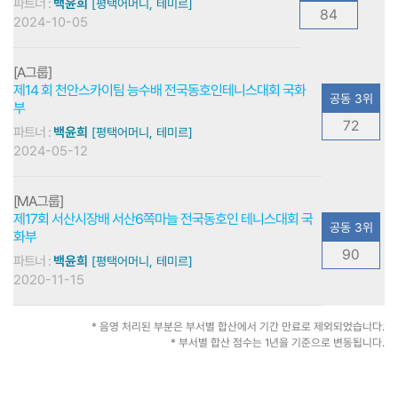
파트너 :
백윤희
[평택어머니, 테미르]
84
2024-10-05
[A그룹]
제14 회 천안스카이팀 능수배 전국동호인테니스대회 국화
공동 3위
부
72
파트너 :
백윤희
[평택어머니, 테미르]
2024-05-12
[MA그룹]
제17회 서산시장배 서산6쪽마늘 전국동호인 테니스대회 국
공동 3위
화부
90
파트너 :
백윤희
[평택어머니, 테미르]
2020-11-15
* 음영 처리된 부분은 부서별 합산에서 기간 만료로 제외되었습니다.
* 부서별 합산 점수는 1년을 기준으로 변동됩니다.