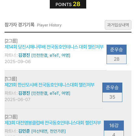
28
POINTS
참가자 경기기록
과거입상내역
Player History
[2그룹]
제14회 당진시해나루배 전국동호인테니스 대회 챌린저부
준우승
파트너 :
김경진
[인천한결, eTeT, 여명]
28
2025-09-06
[1그룹]
제21회 한산모시배 전국동호인테니스대회 챌린저부
준우승
파트너 :
김경진
[인천한결, eTeT, 여명]
35
2025-06-07
[2그룹]
제3회 대전명봉클럽배 전국동호인테니스대회 챌린저부
16강
파트너 :
김민준
[아산테연, 천안가온]
4