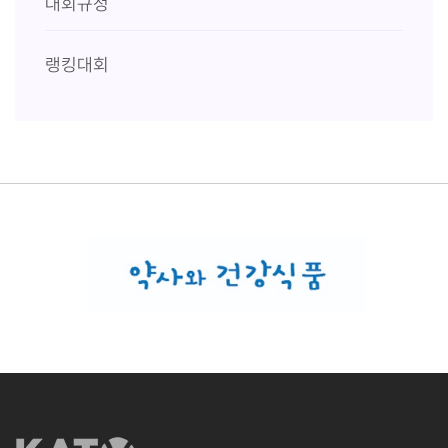
대회규정
랭킹대회