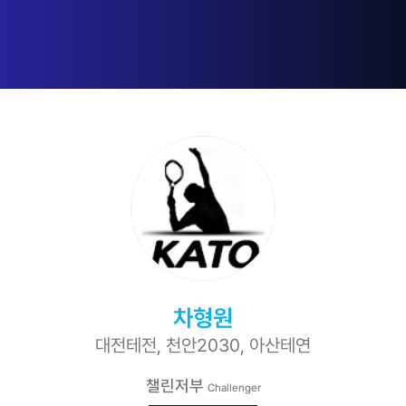
차형원
대전테전, 천안2030, 아산테연
챌린저부
Challenger