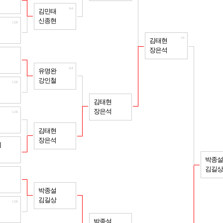
64
김민태
신종현
128
16
김태현
장은석
128
64
유명완
강인철
128
32
김태현
장은석
128
64
김태현
장은석
128
]
박종설
김길상
128
64
박종설
김길상
128
32
박종설