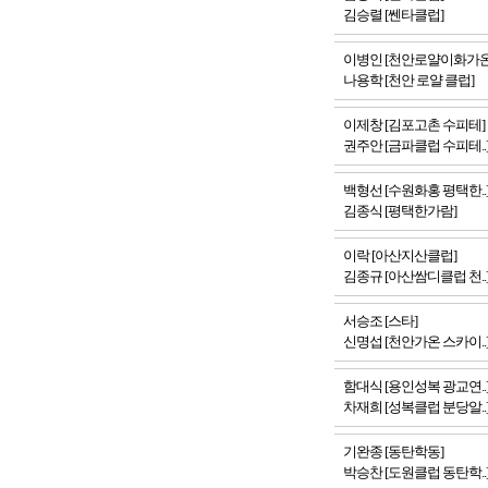
김승렬 [쎈타클럽]
이병인 [천안로얄이화가온
나용학 [천안 로얄 클럽]
이제창 [김포고촌 수피테]
권주안 [금파클럽 수피테..
백형선 [수원화홍 평택한..
김종식 [평택한가람]
이락 [아산지산클럽]
김종규 [아산쌈디클럽 천..
서승조 [스타]
신명섭 [천안가온 스카이..
함대식 [용인성복 광교연..
차재희 [성복클럽 분당알..
기완종 [동탄학동]
박승찬 [도원클럽 동탄학..