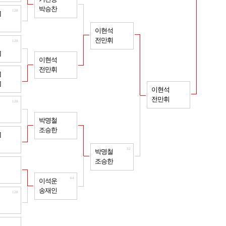
박승찬
128
]
32
이현석
전만휘
128
]
64
이현석
전만휘
128
]
]
16
이현석
전만휘
128
64
박명철
조승한
128
]
32
박명철
조승한
128
64
이석운
송재인
128
128