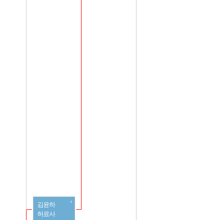
4
김윤하
허료사