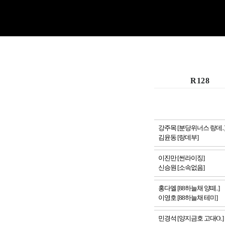
R128
강주목 [분당위너스 랑데..
김윤동 [랑데부]
이진만 [썬라이징]
신승원 [소속없음]
홍다엘 [88하늘채 양떼..]
이영호 [88하늘채 테미]
민경석 [양지금호 고대O..]