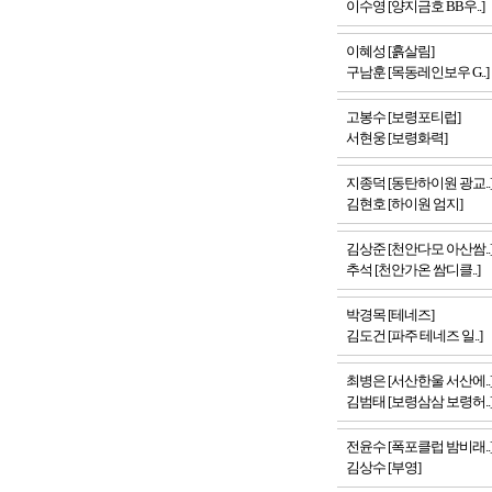
이수영 [양지금호 BB우..]
이혜성 [흙살림]
구남훈 [목동레인보우 G..]
고봉수 [보령포티럽]
서현웅 [보령화력]
지종덕 [동탄하이원 광교..
김현호 [하이원 엄지]
김상준 [천안다모 아산쌈..
추석 [천안가온 쌈디클..]
박경목 [테네즈]
김도건 [파주 테네즈 일..]
최병은 [서산한울 서산에..
김범태 [보령삼삼 보령허..
전윤수 [폭포클럽 밤비래..
김상수 [부영]