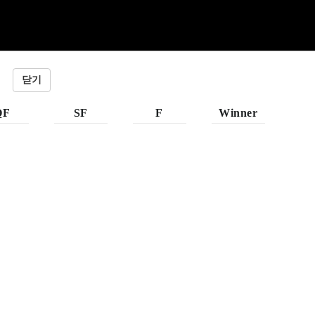
닫기
QF
SF
F
Winner