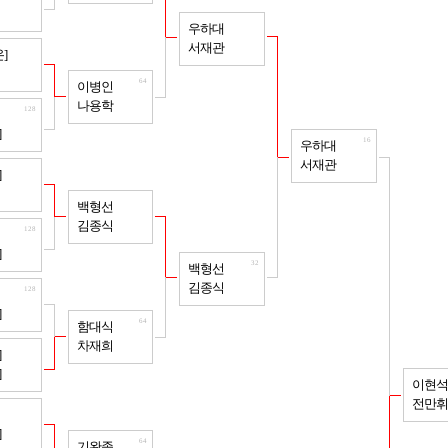
32
우하대
서재관
128
]
64
이병인
나용학
128
]
16
우하대
서재관
128
]
64
백형선
김종식
128
]
32
백형선
김종식
128
]
64
함대식
차재희
128
]
]
이현석
전만휘
128
]
64
기완종