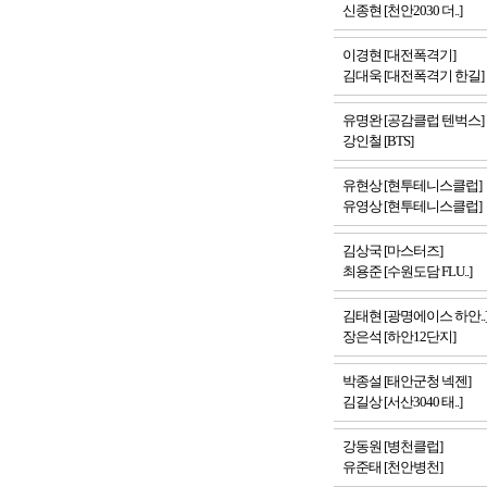
신종현 [천안2030 더..]
이경현 [대전폭격기]
김대욱 [대전폭격기 한길]
유명완 [공감클럽 텐벅스]
강인철 [BTS]
유현상 [현투테니스클럽]
유영상 [현투테니스클럽]
김상국 [마스터즈]
최용준 [수원도담 FLU..]
김태현 [광명에이스 하안..
장은석 [하안12단지]
박종설 [태안군청 넥젠]
김길상 [서산3040 태..]
강동원 [병천클럽]
유준태 [천안병천]