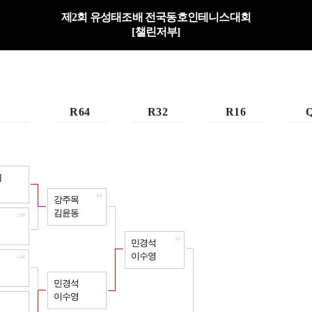
제2회 유성태조배 전국동호인테니스대회
[챌린저부]
R64
R32
R16
128
]
64
강주목
김윤동
128
32
민경석
이수영
128
64
민경석
이수영
128