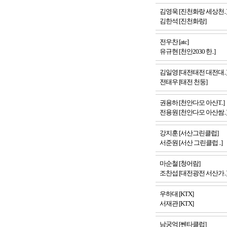
김영욱 [진천화랑 세상천..
김한석 [진천화랑]
전우찬 [atc]
유규현 [천안2030 한..]
김일영 [대전태전 대전대..
전태우 [태전 천둥]
권용하 [천안다모 아산T..]
전용원 [천안다모 아산쌈..
강지훈 [서산그린클럽]
서준원 [서산 그린클럽 ..]
마순철 [청어람]
조찬섭 [대전광전 서산가..
우하대 [KTX]
서재관 [KTX]
남궁억 [쎈타클럽]