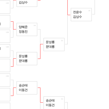
김상수
128
16
전윤수
김상수
128
]
64
양혜준
정동진
128
32
문성룡
문대룡
128
]
64
문성룡
문대룡
128
128
64
송순태
이동건
128
32
송순태
이동건
128