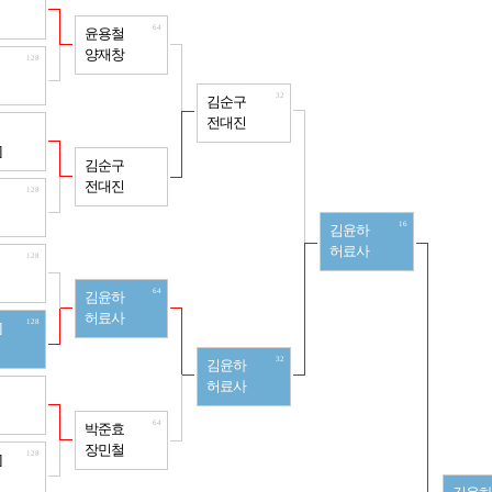
64
윤용철
양재창
128
32
김순구
전대진
128
]
64
김순구
전대진
128
16
김윤하
허료사
128
64
김윤하
허료사
128
]
32
김윤하
허료사
128
64
박준효
장민철
128
]