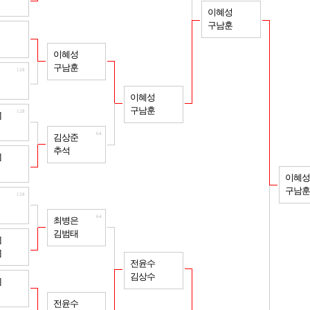
16
이혜성
구남훈
128
64
이혜성
구남훈
128
32
이혜성
구남훈
128
]
64
김상준
추석
128
]
이혜성
구남훈
128
64
최병은
김범태
128
]
]
32
전윤수
김상수
128
]
64
전윤수