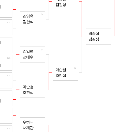
김길상
128
]
64
김영욱
김한석
128
16
박종설
김길상
128
]
64
김일영
전태우
128
]
32
마순철
조찬섭
128
64
마순철
조찬섭
128
]
128
64
우하대
서재관
128