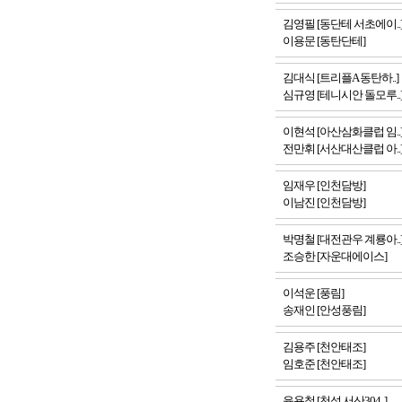
김영필 [동단테 서초에이..
이용문 [동탄단테]
김대식 [트리플A 동탄하..]
심규영 [테니시안 돌모루..
이현석 [아산삼화클럽 임..
전만휘 [서산대산클럽 아..
임재우 [인천담방]
이남진 [인천담방]
박명철 [대전관우 계룡아..
조승한 [자운대에이스]
이석운 [풍림]
송재인 [안성풍림]
김용주 [천안태조]
임호준 [천안태조]
윤용철 [천성 서산304..]