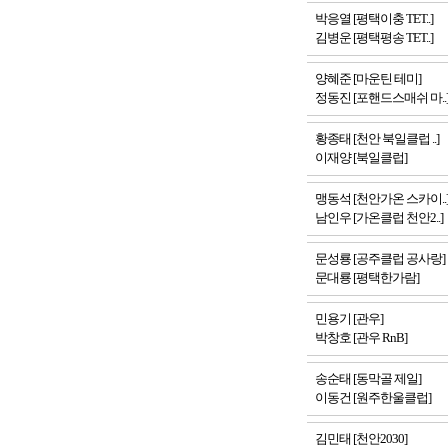
박응열 [평택이충 TET..]
김병운 [평택평송 TET..]
양혜준 [마운틴 테미]
정동진 [포핸드스매쉬 마..
황종태 [천안 북일클럽 ..]
이재양 [북일클럽]
맹동석 [천안가온 스카이..
남인우 [가온클럽 천안2..]
문성룡 [공주클럽 공사랑]
문대룡 [평택한가람]
민용기 [관우]
박창호 [관우 RnB]
송순태 [동막골 제일]
이동건 [원주한울클럽]
김민태 [천안2030]