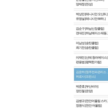
양재창 [천성]
박상만 [테니시안 오산B..]
유영설 [테니시안 88하..]
김순구 [하남신장클럽]
전대진 [하남에이스 태동..
이남성 [송탄클럽]
최기찬 [송탄클럽]
이재민 [신테 청라에이스]
편용범 [평택한가람]
김윤하 [청주전파관리소 ..
허료사 [프린스]
박준효 [부산비아]
장민철 [온양]
김병규 [천안어울림 스카..
정원식 [천안 어울림]