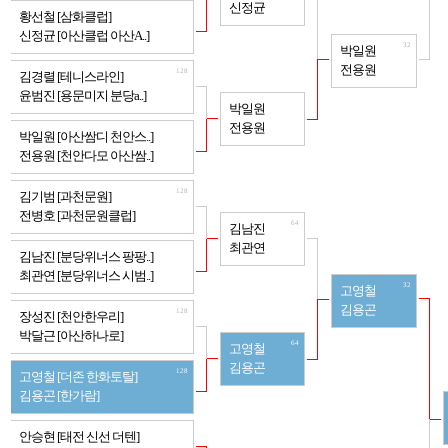
신정균
128
황선철 [삼화클럽]
신정균 [아산클럽 아산A..]
32
박일원
전용원
128
김경렬 [테니스라인]
윤범진 [용문미지 분당a..]
64
박일원
전용원
128
박일원 [아산쌈디 천안스..]
전용원 [천안다모 아산쌈..]
128
김기범 [과천문원]
전병호 [과천문원클럽]
64
김남진
최관연
128
김남진 [분당위너스 팡팡..]
최관연 [분당위너스 시범..]
32
고영철
김용곤
128
장성진 [천안한우리]
박달근 [아산하나로]
64
고영철
김용곤
128
고영철 [더존 한화토탈]
김용곤 [한가람]
128
안승현 [태전 신선 더텐]