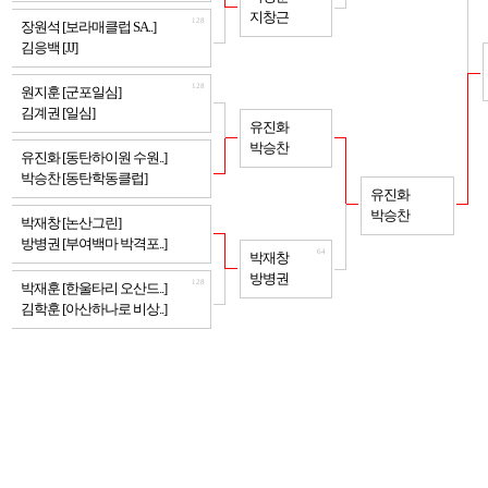
지창근
128
장원석 [보라매클럽 SA..]
김응백 [JJ]
128
원지훈 [군포일심]
김계권 [일심]
64
유진화
박승찬
128
유진화 [동탄하이원 수원..]
박승찬 [동탄학동클럽]
32
유진화
박승찬
128
박재창 [논산그린]
방병권 [부여백마 박격포..]
64
박재창
방병권
128
박재훈 [한울타리 오산드..]
김학훈 [아산하나로 비상..]