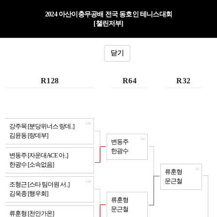
2024 아산이충무공배 전국 동호인 테니스대회
[챌린저부]
닫기
R128
R64
R32
128
강주목 [분당위너스 랑데..]
김윤동 [랑데부]
64
변동주
한광수
128
변동주 [자운대ACE 아..]
한광수 [소속없음]
32
류훈형
문근철
128
조형근 [스타 팀더원 서..]
김욱종 [행우회]
64
류훈형
문근철
128
류훈형 [천안가온]