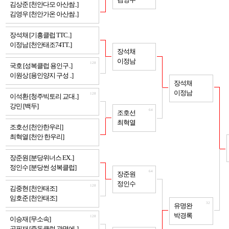
김영우
128
김상준 [천안다모 아산쌈..]
김영우 [천안가온 아산쌈..]
128
장석채 [기흥클럽 TTC..]
이정남 [천안태조74TT..]
64
장석채
이정남
128
국호 [성복클럽 용인구..]
이원상 [용인양지 구성 ..]
32
장석채
이정남
128
이석환 [청주빅토리 교대..]
강민 [백두]
64
조호선
최혁열
128
조호선 [천안한우리]
최혁열 [천안 한우리]
128
장준원 [분당위너스 EX..]
정인수 [분당썬 성복클럽]
64
장준원
정인수
128
김중현 [천안태조]
임호준 [천안태조]
32
유명완
박경록
128
이승재 [무소속]