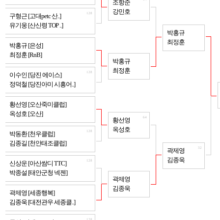
조항준
강민호
128
구형근 [고대petc 산..]
유기웅 [산신령 TOP ..]
32
박홍규
최정훈
128
박홍규 [은성]
최정훈 [RnB]
64
박홍규
최정훈
128
이수인 [당진 에이스]
정덕철 [당진아미 시흥어..]
128
황선영 [오산죽미클럽]
옥성호 [오산]
64
황선영
옥성호
128
박동환 [천우클럽]
김종길 [천안태조클럽]
32
곽제영
김종욱
128
신상운 [아산쌈디 TTC]
박종설 [태안군청 넥젠]
64
곽제영
김종욱
128
곽제영 [세종행복]
김종욱 [대전관우 세종클..]
128