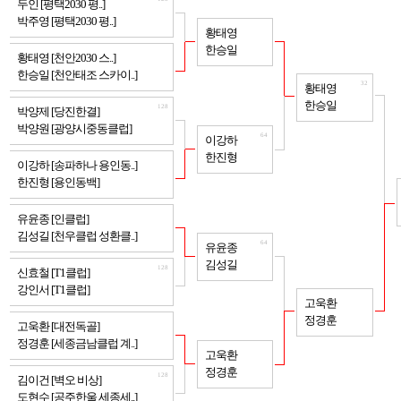
두인 [평택2030 평..]
박주영 [평택2030 평..]
64
황태영
한승일
128
황태영 [천안2030 스..]
한승일 [천안태조 스카이..]
32
황태영
한승일
128
박양제 [당진한결]
박양원 [광양시중동클럽]
64
이강하
한진형
128
이강하 [송파하나 용인동..]
한진형 [용인동백]
128
유윤종 [인클럽]
김성길 [천우클럽 성환클..]
64
유윤종
김성길
128
신효철 [T1클럽]
강인서 [T1클럽]
32
고욱환
정경훈
128
고욱환 [대전독골]
정경훈 [세종금남클럽 계..]
64
고욱환
정경훈
128
김이건 [벽오 비상]
도현수 [공주한울 세종세..]