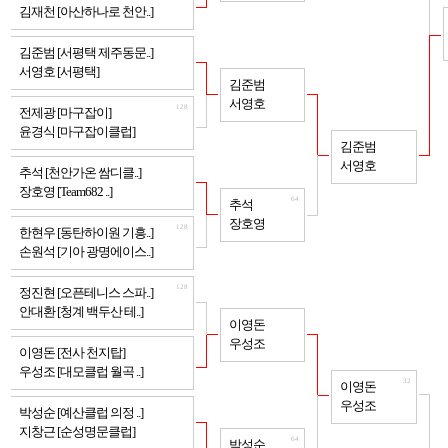
김재천 [아산하나로 천안..]
128
김준범 [서평택 제주동문..]
서영호 [서평택]
64
김준범
서영호
128
전제광 [마구잡이]
윤경식 [마구잡이클럽]
32
김준범
서영호
128
추석 [천안가온 쌈디클..]
장호영 [Team682 ..]
64
추석
장호영
128
한현우 [동탄하이원 기흥..]
손원석 [기아 광명에이스..]
128
정진현 [오픈테니스 스파..]
안대환 [청계 백두산 테..]
64
이영돈
우성조
128
이영돈 [전사 천지탑]
우성조 [대모클럽 월곡 ..]
32
이영돈
우성조
128
박성순 [예산클럽 의정 ..]
지창근 [순성명문클럽]
64
박성순