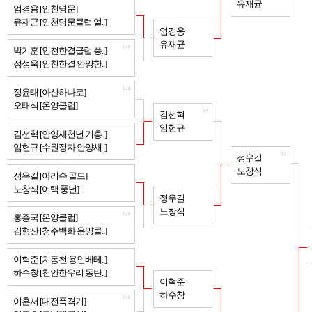
유재균
128
엄경용 [인천명문]
유재균 [인천명문클럽 얼..]
64
엄경용
유재균
128
박기훈 [인천한결클럽 풍..]
정성욱 [인천한결 안양한..]
128
정윤태 [아산하나로]
오태석 [온양클럽]
64
김선혁
임헌규
128
김선혁 [안양새천년 기흥..]
임헌규 [수원정자 안양새..]
32
정우길
노창식
128
정우길 [아리수 골드]
노창식 [어택 풍년]
64
정우길
노창식
128
홍종국 [온양클럽]
김형산 [청주백화 온양클..]
128
이혁준 [치동천 용인베테..]
하수창 [천안한우리 동탄..]
64
이혁준
하수창
128
이훈서 [대전폭격기]