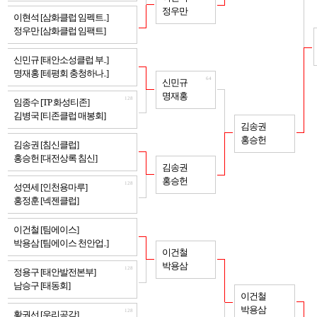
정우만
128
이현석 [삼화클럽 임펙트..]
정우만 [삼화클럽 임팩트]
128
신민규 [태안소성클럽 부..]
명재홍 [테평회 충청하나..]
64
신민규
명재홍
128
임종수 [TP 화성티존]
김병국 [티존클럽 매봉회]
32
김송권
홍승헌
128
김송권 [침신클럽]
홍승헌 [대전상록 침신]
64
김송권
홍승헌
128
성연세 [인천용마루]
홍정훈 [넥젠클럽]
128
이건철 [팀에이스]
박용삼 [팀에이스 천안업..]
64
이건철
박용삼
128
정용구 [태안발전본부]
남승구 [태동회]
32
이건철
박용삼
128
황권선 [우리공감]