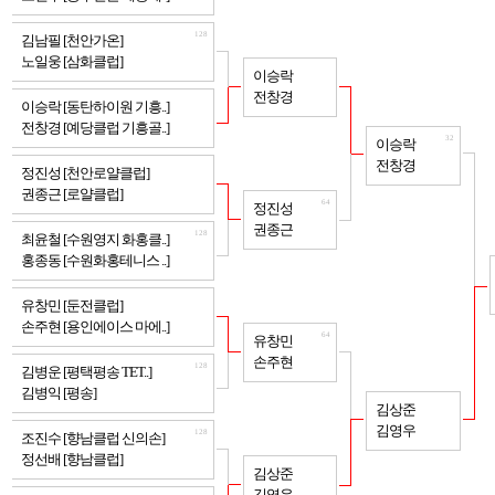
128
김남필 [천안가온]
노일웅 [삼화클럽]
64
이승락
전창경
128
이승락 [동탄하이원 기흥..]
전창경 [예당클럽 기흥골..]
32
이승락
전창경
128
정진성 [천안로얄클럽]
권종근 [로얄클럽]
64
정진성
권종근
128
최윤철 [수원영지 화홍클..]
홍종동 [수원화홍테니스 ..]
128
유창민 [둔전클럽]
손주현 [용인에이스 마에..]
64
유창민
손주현
128
김병운 [평택평송 TET..]
김병익 [평송]
32
김상준
김영우
128
조진수 [향남클럽 신의손]
정선배 [향남클럽]
64
김상준