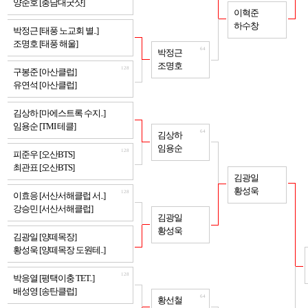
양준호 [충남대굿샷]
32
이혁준
하수창
128
박정근 [태풍 노교회 별..]
조명호 [태풍 해울]
64
박정근
조명호
128
구봉준 [아산클럽]
유연석 [아산클럽]
128
김상하 [마에스트록 수지..]
임용순 [TMI 테클]
64
김상하
임용순
128
피준우 [오산BTS]
최관표 [오산BTS]
32
김광일
황성욱
128
이효응 [서산서해클럽 서..]
강승민 [서산서해클럽]
64
김광일
황성욱
128
김광일 [양떼목장]
황성욱 [양떼목장 도원테..]
128
박응열 [평택이충 TET..]
배성영 [송탄클럽]
64
황선철