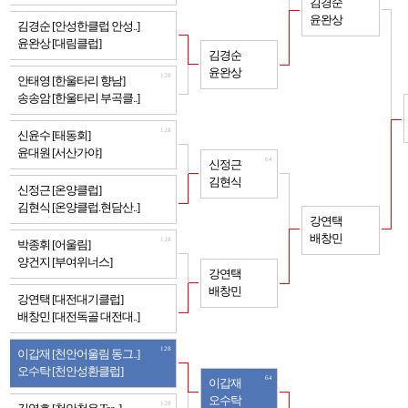
김경순
윤완상
128
김경순 [안성한클럽 안성..]
윤완상 [대림클럽]
64
김경순
윤완상
128
안태영 [한울타리 향남]
송송암 [한울타리 부곡클..]
128
신윤수 [태동회]
윤대원 [서산가야]
64
신정근
김현식
128
신정근 [온양클럽]
김현식 [온양클럽.현담산..]
32
강연택
배창민
128
박종휘 [어울림]
양건지 [부여위너스]
64
강연택
배창민
128
강연택 [대전대기클럽]
배창민 [대전독골 대전대..]
128
이갑재 [천안어울림 동그..]
오수탁 [천안성환클럽]
64
이갑재
오수탁
128