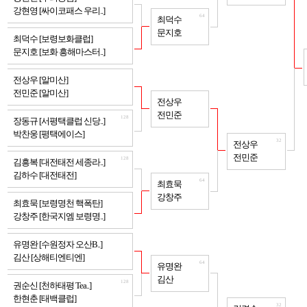
강현영 [싸이코패스 우리..]
64
최덕수
문지호
128
최덕수 [보령보화클럽]
문지호 [보화 흥해마스터..]
128
전상우 [알미산]
전민준 [알미산]
64
전상우
전민준
128
장동규 [서평택클럽 신당..]
박찬웅 [평택에이스]
32
전상우
전민준
128
김흥복 [대전태전 세종라..]
김하수 [대전태전]
64
최효묵
강창주
128
최효묵 [보령명천 핵폭탄]
강창주 [한국지엠 보령명..]
128
유명완 [수원정자 오산B..]
김산 [상해티엔티엔]
64
유명완
김산
128
권순신 [천하태평 Tea..]
한현춘 [태백클럽]
32