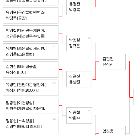
공필재 [중동클럽 광명에..]
64
유명완
박경록
128
유명완 [공감클럽 텐벅스]
박경록 [공감]
128
박명철 [대전관우 계룡아..]
정규운 [대전관우 수밋들]
64
박명철
정규운
128
유재혁 [조은클럽 세상천..]
김영훈 [조은클럽]
32
김현진
유상진
128
김현진 [베테랑클럽]
유상진 [FTC]
64
김현진
유상진
128
유병현 [천안가온 당진에..]
차상기 [천안2030 가..]
128
임종철 [이천청심]
박환수 [계룡클럽 자운대..]
64
임종철
박환수
128
정용현 [소속없음]
김명현 [테밀리 리오테]
32
엄경용