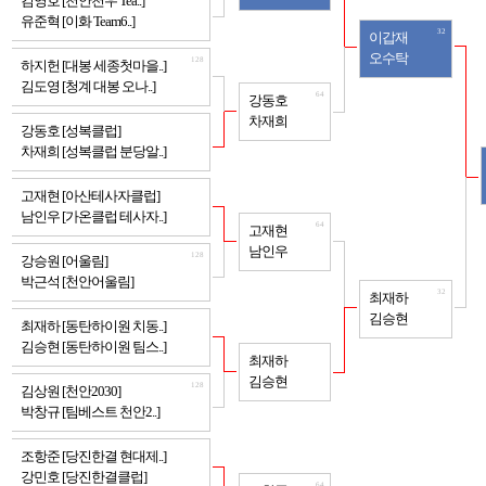
김영호 [천안천우 Tea..]
유준혁 [이화 Team6..]
32
이갑재
오수탁
128
하지헌 [대봉 세종첫마을..]
김도영 [청계 대봉 오나..]
64
강동호
차재희
128
강동호 [성복클럽]
차재희 [성복클럽 분당알..]
128
고재현 [아산테사자클럽]
남인우 [가온클럽 테사자..]
64
고재현
남인우
128
강승원 [어울림]
박근석 [천안어울림]
32
최재하
김승현
128
최재하 [동탄하이원 치동..]
김승현 [동탄하이원 팀스..]
64
최재하
김승현
128
김상원 [천안2030]
박창규 [팀베스트 천안2..]
128
조항준 [당진한결 현대제..]
강민호 [당진한결클럽]
64