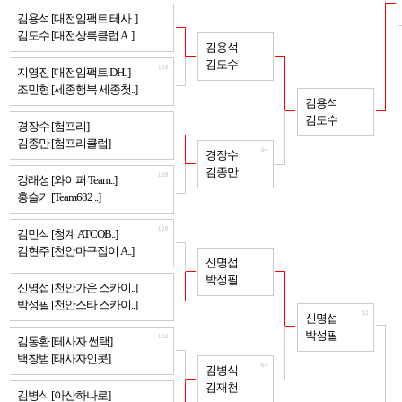
128
김용석 [대전임팩트 테사..]
김도수 [대전상록클럽 A..]
64
김용석
김도수
128
지영진 [대전임팩트 DH..]
조민형 [세종행복 세종첫..]
32
김용석
김도수
128
경장수 [험프리]
김종만 [험프리클럽]
64
경장수
김종만
128
강래성 [와이퍼 Team..]
홍슬기 [Team682 ..]
128
김민석 [청계 ATCOB..]
김현주 [천안마구잡이 A..]
64
신명섭
박성필
128
신명섭 [천안가온 스카이..]
박성필 [천안스타 스카이..]
32
신명섭
박성필
128
김동환 [테사자 썬택]
백창범 [태사자인콧]
64
김병식
김재천
128
김병식 [아산하나로]