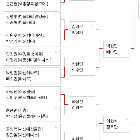
문근철 [세종행복 공주어..]
128
김영훈 [한울타리 안양클..]
김종혁 [한울타리]
64
김원우
박정기
128
김원우 [아산쌈디 아산T..]
박정기 [아산쌈디]
32
박현민
배수민
128
민경원 [수밋들 첫마을]
이영기 [세종첫마을테니스..]
64
박현민
배수민
128
박현민 [아산하나로]
배수민 [하나로]
128
하상진 [소정클럽]
김범수 [평택험프리 용테]
64
하상진
김범수
128
최승민 [기흥]
박대성 [용인클레이 기흥..]
32
이현석
정우만
128
공병혁 [서산대산클럽]
김광일 [대산테니스]
64
이현석