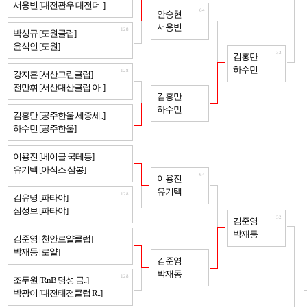
서용빈 [대전관우 대전더..]
64
안승현
서용빈
128
박성규 [도원클럽]
윤석인 [도원]
32
김홍만
하수민
128
강지훈 [서산그린클럽]
전만휘 [서산대산클럽 아..]
64
김홍만
하수민
128
김홍만 [공주한울 세종세..]
하수민 [공주한울]
128
이용진 [베이글 국테동]
유기택 [아식스 삼봉]
64
이용진
유기택
128
김유명 [파타야]
심성보 [파타야]
32
김준영
박재동
128
김준영 [천안로얄클럽]
박재동 [로얄]
64
김준영
박재동
128
조두원 [RnB 명성 금..]
박광이 [대전태전클럽 R..]