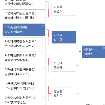
엄종언 [36회 계룡클럽..]
32
이영하
유영식
64
이영하 [우리공감 전투모..]
유영식 [전투모 선풍 청..]
64
이재승 [조이 힐링]
김이호 [엘리트]
32
이재승
김이호
64
서민재 [전주챌린저 전북..]
문수중 [제주하나 강서어..]
16
이재승
김이호
64
서인덕 [보령허리케인 충..]
유병용 [보령삼삼회]
32
서인덕
유병용
64
심명섭 [우리들 바당클럽]
김용배 [전주리더스]
64
송금현 [용인 용정 더테..]
조익준 [비트로 안양AT..]
32
송금현
조익준
64
고영수 [보령명천 공주반..]
박재영 [보령명천]
16