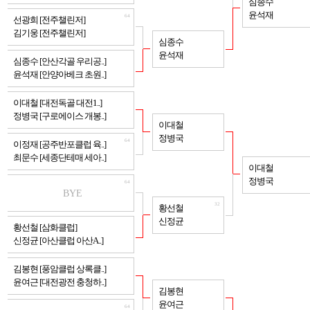
심종수
윤석재
64
선광희 [전주챌린저]
김기웅 [전주챌린저]
32
심종수
윤석재
64
심종수 [안산각골 우리공..]
윤석재 [안양아베크 초원..]
64
이대철 [대전독골 대전1..]
정병국 [구로에이스 개봉..]
32
이대철
정병국
64
이정재 [공주반포클럽 육..]
최문수 [세종단테매 세아..]
16
이대철
정병국
64
BYE
32
황선철
신정균
64
황선철 [삼화클럽]
신정균 [아산클럽 아산A..]
64
김봉현 [풍암클럽 상록클..]
윤여근 [대전광전 충청하..]
32
김봉현
윤여근
64