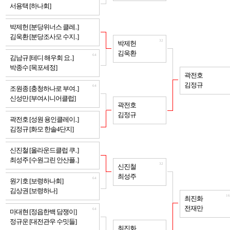
서용택 [하나회]
64
박제헌 [분당위너스 클레..]
김욱환 [분당조사모 수지..]
32
박제헌
김욱환
64
김남규 [테디 해우회 요..]
박종수 [목포세정]
16
곽전호
김정규
64
조원종 [충청하나로 부여..]
신성만 [부여시니어클럽]
32
곽전호
김정규
64
곽전호 [성원 용인클레이..]
김정규 [화모 한솔4단지]
64
신진철 [올라운드클럽 쿠..]
최성주 [수원그린 안산플..]
32
신진철
최성주
64
원기호 [보령하나회]
김상권 [보령하나]
16
최진화
전재만
64
마대현 [정읍한백 담쟁이]
정규운 [대전관우 수밋들]
32
최진화