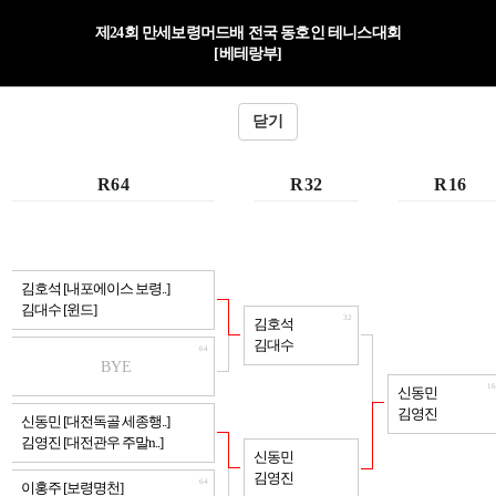
제24회 만세보령머드배 전국 동호인 테니스대회
[베테랑부]
닫기
R64
R32
R16
64
김호석 [내포에이스 보령..]
김대수 [윈드]
32
김호석
김대수
64
BYE
16
신동민
김영진
64
신동민 [대전독골 세종행..]
김영진 [대전관우 주말n..]
32
신동민
김영진
64
이홍주 [보령명천]