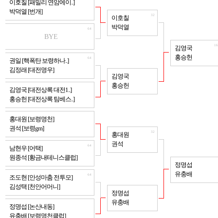
이호칠 [패밀리 연암에이..]
박덕열 [번개]
32
이호칠
박덕열
64
BYE
16
김영국
홍승헌
64
권일 [핵폭탄 보령하나..]
김정래 [대전명우]
32
김영국
홍승헌
64
김영국 [대전상록 대전1..]
홍승헌 [대전상록 팀베스..]
64
홍대원 [보령명천]
권석 [보령gm]
32
홍대원
권석
64
남현우 [어택]
원종석 [황금내테니스클럽]
16
정명섭
유충배
64
조도현 [안성마춤 전투모]
김성택 [천안어머니]
32
정명섭
유충배
64
정명섭 [논산내동]
유충배 [보령명천클럽]