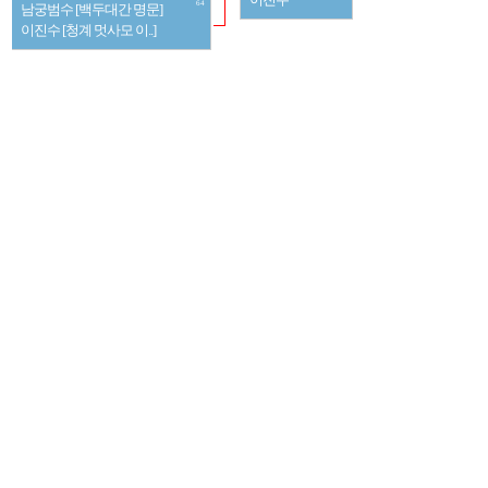
이진수
64
남궁범수 [백두대간 명문]
이진수 [청계 멋사모 이..]