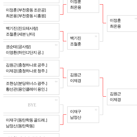
이정훈
최온용
64
이정훈 [부천중동 조은공]
최온용 [부천중동 시흥원]
16
이정훈
최온용
64
백기진 [진도테사랑]
조철훈 [세븐 난타]
32
백기진
조철훈
64
권순태 [공사랑]
이영환 [하안12단지 공..]
64
김원근 [충청하나로 공주..]
이제경 [충청하나로 청주..]
32
김원근
이제경
64
조현상 [분당위너스 광주..]
황선관 [용인클레이 용인..]
16
김원근
이제경
64
BYE
32
이재구
남정산
64
이재구 [동탄학동 골드레..]
남정산 [동탄학동]
64