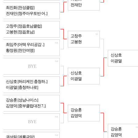
전재만
64
최진화 [천성클럽]
전재만 [청주아우토반 어..]
64
고창주 [정읍호남클럽]
고봉현 [정읍호남]
32
고창주
고봉현
64
최임주 [어택 우리공감 ..]
황정원 [천안여명]
16
신상호
이광열
64
BYE
32
신상호
이광열
64
신상호 [허리케인 충청하..]
이광열 [충청하나로]
64
강승훈 [성남나이스]
김영덕 [중부클럽대전 7..]
32
강승훈
김영덕
64
BYE
16
강승훈
김영덕
64
권석림 [계룡금암]