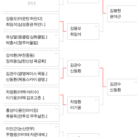
BYE
16
김봉현
윤여근
64
강용모 [마운틴 하안12]
최임석 [삼성증권 하안1..]
32
강용모
최임석
64
유상열 [용클럽 삼화클럽..]
박충서 [청주어울림]
64
강석환 [부천중동]
장외용 [남한산성 육공회]
32
김관수
신동환
64
김관수 [광명에이스 목동..]
신동환 [목동스카이 광명..]
16
김관수
신동환
64
차영환 [어택 아리수]
이기웅 [어택 김포고촌 ..]
32
차영환
이기웅
64
홍성이 [용인라이징]
류용옥 [전투모 무주설천..]
64
이인근 [논산연무]
주형원 [아미테 자운대에..]
32