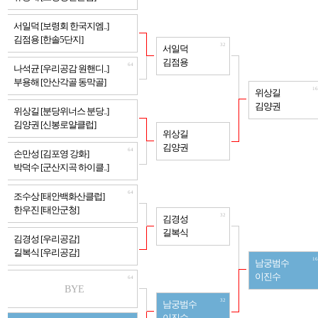
64
서일덕 [보령회 한국지엠..]
김점용 [한솔5단지]
32
서일덕
김점용
64
나석균 [우리공감 원핸디..]
부용해 [안산각골 동막골]
16
위상길
김양권
64
위상길 [분당위너스 분당..]
김양권 [신봉로얄클럽]
32
위상길
김양권
64
손만성 [김포영 강화]
박덕수 [군산지곡 하이클..]
64
조수상 [태안백화산클럽]
한우진 [태안군청]
32
김경성
길복식
64
김경성 [우리공감]
길복식 [우리공감]
16
남궁범수
이진수
64
BYE
32
남궁범수