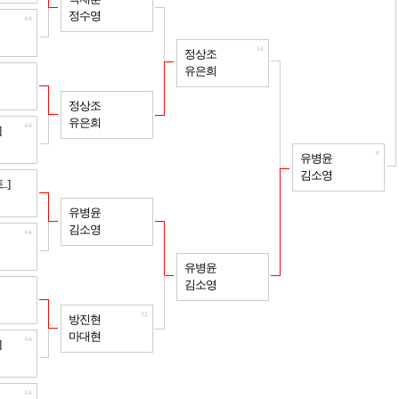
정수영
64
16
정상조
유은희
64
32
정상조
유은희
64
]
8
유병윤
김소영
64
.]
32
유병윤
김소영
64
16
유병윤
김소영
64
32
방진현
마대현
64
]
64