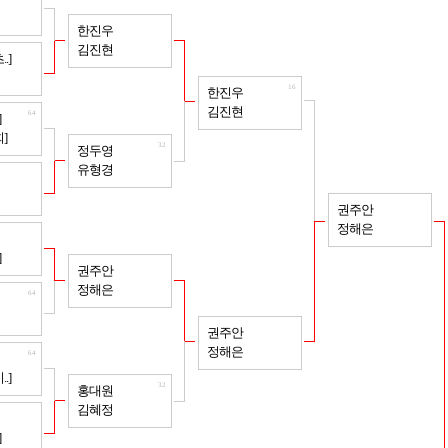
32
한진우
김진현
64
.]
16
한진우
김진현
64
]
]
32
정두영
유형경
64
8
권주안
정해은
64
]
32
권주안
정해은
64
16
권주안
정해은
64
.]
32
홍대원
김혜정
64
]