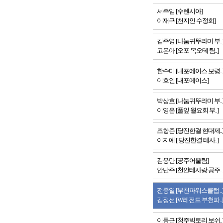
서주임 [수렌시아]
이재구 [천지인 수정회]
김주영 [나눔귀뚜라미 부..
고은아 [오포 목오테 팀..]
한수미 [내포에이스 보령..
이호인 [내포에이스]
박상호 [나눔귀뚜라미 부..
이영은 [풀잎 월요회 부..]
조항준 [당진한결 현대제..
이지예 [ 당진한결 테사..]
김응만 [공주어울림]
안난주 [천안테사랑 공주..
전종열 [부천파워스클럽 ..
김정선 [W레전드 부천파..]
이동근 [청주빅토리 보쉬..