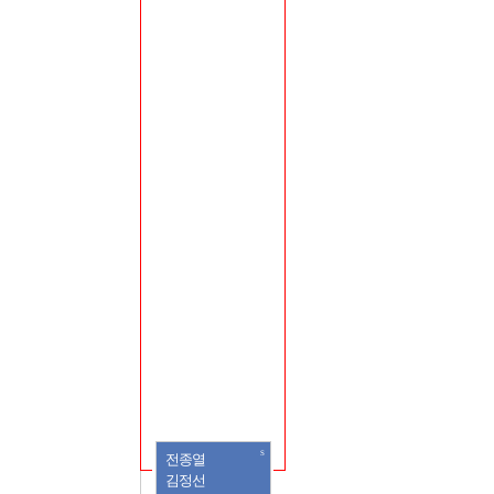
S
전종열
김정선