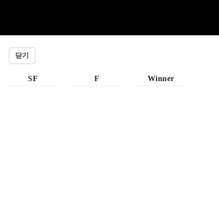
닫기
SF
F
Winner