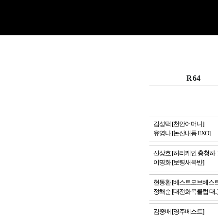
R64
김성택 [천안어머니]
유영나 [논산내동 EXO]
신상호 [허리케인 충청하..
이명화 [보령새복반]
현동환 [베스트오브베스트.
정해순 [대전화목클럽 대..
김중배 [영주베스트]