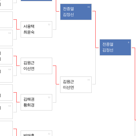
]
16
전종열
김정선
64
32
서용택
최윤숙
64
8
전종열
김정선
64
]
]
32
김원근
이선연
64
]
16
김원근
이선연
64
]
32
김해권
황희경
64
]
64
32
박재훈