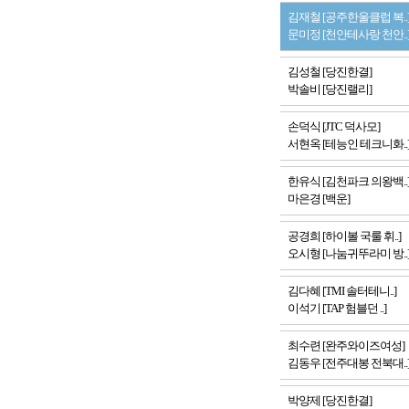
김재철 [공주한울클럽 복..
문미정 [천안테사랑 천안..
김성철 [당진한결]
박솔비 [당진랠리]
손덕식 [JTC 덕사모]
서현옥 [테능인 테크니화..
한유식 [김천파크 의왕백..
마은경 [백운]
공경희 [하이볼 국룰 휘..]
오시형 [나눔귀뚜라미 방..
김다혜 [TMI 솔터테니..]
이석기 [TAP 험블던 ..]
최수련 [완주와이즈여성]
김동우 [전주대봉 전북대..
박양제 [당진한결]