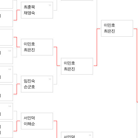
32
최훈묵
채영숙
64
]
8
이민호
최은진
64
32
이민호
최은진
64
]
16
이민호
최은진
64
]
32
임진숙
손군호
64
]
64
]
32
서인덕
이해순
64
]
]
16
서인덕