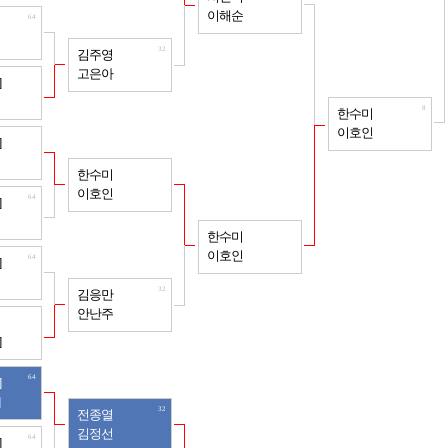
이해순
64
32
김주영
고은아
64
]
8
한수미
이호인
64
]
32
한수미
이호인
64
]
16
한수미
이호인
64
]
32
김응만
안난주
64
]
64
]
32
전종열
김정선
64
]