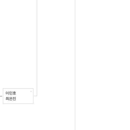
4
이민호
최은진