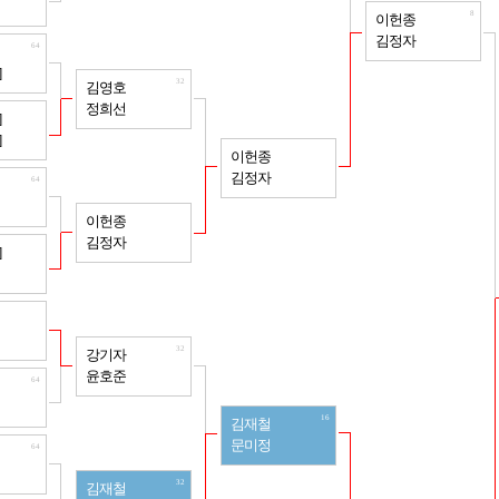
8
이헌종
김정자
64
]
32
김영호
정희선
64
]
]
16
이헌종
김정자
64
32
이헌종
김정자
64
]
64
32
강기자
윤호준
64
16
김재철
문미정
64
32
김재철