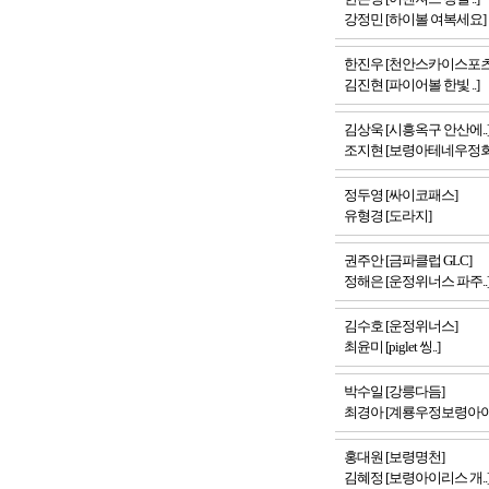
강정민 [하이볼 여복세요]
한진우 [천안스카이스포츠.
김진현 [파이어볼 한빛 ..]
김상욱 [시흥옥구 안산에..
조지현 [보령아테네우정회
정두영 [싸이코패스]
유형경 [도라지]
권주안 [금파클럽 GLC]
정해은 [운정위너스 파주..
김수호 [운정위너스]
최윤미 [piglet 씽..]
박수일 [강릉다듬]
최경아 [계룡우정보령아이.
홍대원 [보령명천]
김혜정 [보령아이리스 개..