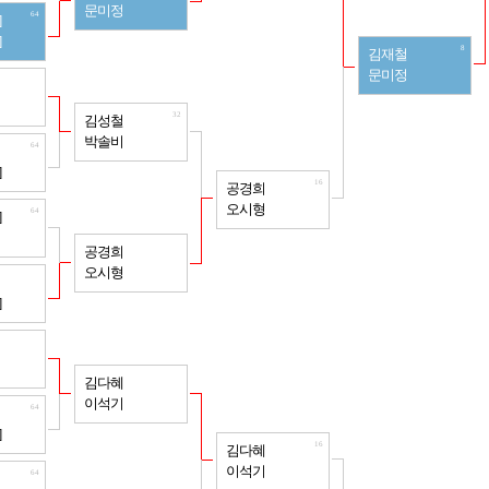
문미정
64
]
]
8
김재철
문미정
64
32
김성철
박솔비
64
]
16
공경희
오시형
64
]
32
공경희
오시형
64
]
64
32
김다혜
이석기
64
]
16
김다혜
이석기
64