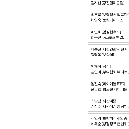
김지선 [당진랠리클럽]
최훈묵 [보령명천 핵폭탄..
채영숙 [보령아이리스]
이민호 [임실한우리]
최은진 [jk스포츠 백일..]
나승진 [서천연합 서천매..
강명옥 [보화회]
이재석 [공주]
김인이 [부여협회 부여백..
임진숙 [파이어볼 BTC]
손군호 [팀오린 파이어볼..
최승남 [서산더존]
김점순 [서산더존 충남여..
서인덕 [보령허리케인 충..
이해순 [청평정우 춘천위..