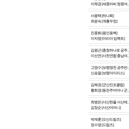
이채경 [세종라씨 청원여..
서용택 [하나회]
최윤숙 [계룡우정]
진종화 [용인동백]
이자영 [아리아 임펙트]
김원근 [충청하나로 공주..
이선연 [서천연합 충남여..
고영수 [보령명천 공주반..
신송절 [보령아이리스]
김해권 [군산진포클럽]
황희경 [동전주어머니 군..
최병은 [서산한울 서산에..
김정순 [서산어머니]
박재훈 [오산드림즈]
정수영 [드림즈]