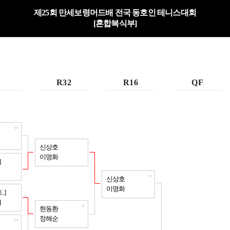
제25회 만세보령머드배 전국 동호인 테니스대회
[혼합복식부]
R32
R16
QF
64
32
신상호
이명화
64
]
16
신상호
이명화
64
.]
]
32
현동환
정해순
64