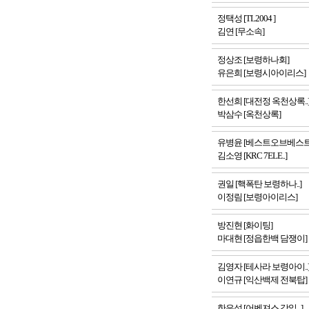
정택성 [TL2004 ]
김연 [무소속]
정상조 [보령하나회]
유은희 [보령시아이리스]
한선희 [대전정 옥천상록..
박삼수 [옥천상록]
유병윤 [베스트오브베스트.
김소영 [KRC 7ELE..]
권일 [핵폭탄 보령하나..]
이정림 [보령아이리스]
방진현 [화이팅]
마대현 [정읍한백 담쟁이]
김영자 [테사라 보령아이..
이연규 [익산백제 전북탑]
한은성 [어벤져스 강일 ..]