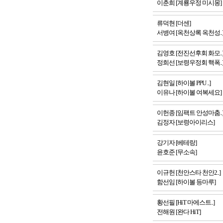
이춘희 [계룡우정 미시몽]
류덕현 [더센]
서병여 [옥천상록 옥천성..
김영호 [전진선후회 화모..
정희선 [보령우정회 핵폭..
김현일 [하이볼 PPU ..]
이유나 [하이볼 여복세요]
이헌종 [임팩트 안성마춤..
김정자 [보령아이리스]
강기자 [베테랑]
윤호준 [무소속]
이규헌 [천안스타 천안2..]
함선임 [하이볼 등마루]
황선필 [HiT 마에스트..]
전해원 [완다 HiT]