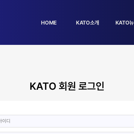
HOME
KATO소개
KATO
KATO 회원 로그인