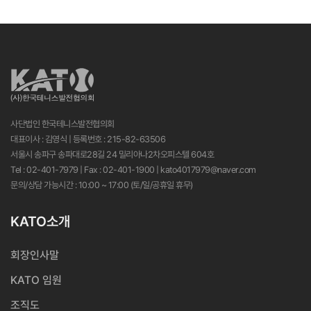
사단법인 한국테니스발전협의회
대표이사 : 김영식 | 등록번호 : 215-82-63506
서울시 송파구 송파대로28길 24 밀리아나2차오피스텔 604호
Tel : 02-401-7979 | Fax : 02-401-1900 | kato4017979@naver.com
문의/상담 가능시간 : 10:00 ~ 17:00 (토/일/공휴일 휴무)
KATO소개
회장인사말
KATO 임원
조직도