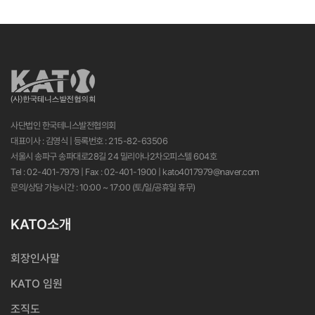
사단법인 한국테니스발전협의회
대표이사 : 김영식 | 등록번호 : 215-82-63506
서울시 송파구 송파대로28길 24 밀리아나2차오피스텔 604호
Tel : 02-401-7979 | Fax : 02-401-1900 | kato4017979@naver.com
문의/상담 가능시간 : 10:00 ~ 17:00 (토/일/공휴일 휴무)
KATO소개
회장인사말
KATO 임원
조직도