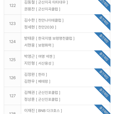
출전확정
김동철
[ 군산지곡 타타대우 ]
122
권용찬
[ 군산지곡클럽 ]
출전확정
김수한
[ 천안나이테클럽 ]
123
정세현
[ 천안2030 ]
출전확정
방태운
[ 한국지엠 보령명천클럽 ]
124
서현웅
[ 보령화력 ]
출전확정
박영근
[ 여명 넥젠 ]
125
지민형
[ 서산용성 ]
출전확정
김정완
[ 한라 ]
126
김현우
[ 베테랑 ]
출전확정
김해권
[ 군산진포클럽 ]
127
정상훈
[ 군산진포클럽 ]
출전확정
이재진
[ BNB 다크호스 ]
128