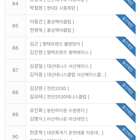
84
박철원
[ 현대2 시흥희망 ]
출전확정
이동건
[ 홍성백야클럽 ]
85
전병욱
[ 홍성백야클럽 ]
출전확정
김곤
[ 평택프렌즈 불방망이 ]
86
김진현
[ 평택프렌즈 평택에이스 ]
출전확정
김광일
[ 대산테니스 서산에이스 ]
87
김덕용
[ 대산테니스클럽 서산에이스클.. ]
출전확정
김상원
[ 천안2030 ]
88
길유태
[ 천안2030테니스클럽 ]
출전확정
유진화
[ 동탄하이원 수원영지 ]
89
김병식
[ 아산하나로 아산테연 ]
출전확정
한준혁
[ 대전폭격기 춘천태풍 자운대.. ]
90