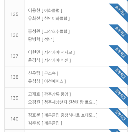
출전확정
이용현
[ 이화클럽 ]
135
유화선
[ 천안이화클럽 ]
출전확정
홍성원
[ 고삼호수클럽 ]
136
황병학
[ 성남 ]
출전확정
이현민
[ 서산가야 서사모 ]
137
윤경식
[ 서산가야 넥젠 ]
출전확정
신우람
[ 무소속 ]
138
유성상
[ 이천에이스 ]
출전확정
고재호
[ 광주상록 풍암 ]
139
오경원
[ 청주세상천지 진천화랑 토요.. ]
출전확정
정호문
[ 계룡클럽 충청하나로 호테모.. ]
140
김주용
[ 계룡클럽 ]