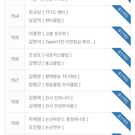
출전확정
최규상
[ TFTC 쎈타 ]
154
남궁억
[ 쎈타클럽 ]
출전확정
이충헌
[ 고봉 정우회 ]
155
김현석
[ Team이천 이천청심 화모.. ]
출전확정
조성도
[ 내포덕산클럽 ]
156
강명선
[ 홍교클럽 ]
출전확정
김병운
[ 평택평송 TETRIS ]
157
임왕근
[ 평송클럽 우리클럽 ]
출전확정
김형묵
[ 전사 인피니티 ]
158
김재영
[ 전사 안양한아름 ]
출전확정
차재광
[ 논산바운드 충청하나로 ]
159
조진형
[ 논산연무 ]