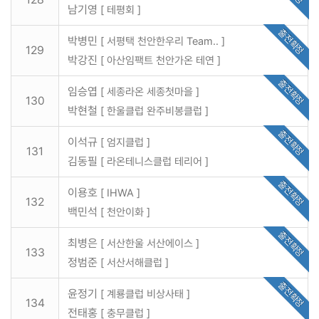
남기영
[ 테평회 ]
출전확정
박병민
[ 서평택 천안한우리 Team.. ]
129
박강진
[ 아산임팩트 천안가온 테연 ]
출전확정
임승엽
[ 세종라온 세종첫마을 ]
130
박현철
[ 한울클럽 완주비봉클럽 ]
출전확정
이석규
[ 엄지클럽 ]
131
김동필
[ 라온테니스클럽 테리어 ]
출전확정
이용호
[ IHWA ]
132
백민석
[ 천안이화 ]
출전확정
최병은
[ 서산한울 서산에이스 ]
133
정범준
[ 서산서해클럽 ]
출전확정
윤정기
[ 계룡클럽 비상사태 ]
134
전태홍
[ 충무클럽 ]