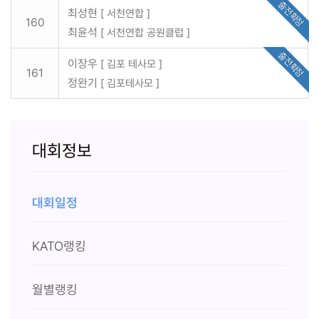
출전확정
최성현
[ 서천연합 ]
160
최윤석
[ 서천연합 공원클럽 ]
출전확정
이장우
[ 김포 테사모 ]
161
정완기
[ 김포테사모 ]
대회정보
대회일정
KATO랭킹
월별랭킹