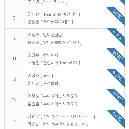
부기완
[ 안산YB 각골 ]
출전확정
김재형
[ Team682 아산테연 ]
9
강정호
[ 천안한우리 테연 ]
출전확정
이정호
[ 알미산클럽 ]
10
송준호
[ 알미산클럽 안성TOP ]
출전확정
조강수
[ 천안이화 ]
11
배경민
[ 천안이화 Team682 ]
출전확정
이상조
[ 용성 ]
12
임재성
[ 용성클럽 ]
출전확정
이우성
[ 부여나이스 박격포 ]
13
김원겸
[ 부여에이스 박격포 ]
출전확정
남인우
[ 천안가온 아산테사자 아산테.. ]
14
곽민섭
[ 천안가온 천안2030 아산.. ]