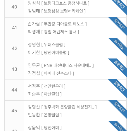
출전확정
방성식
[ 보령다크호스 충청하나로 ]
40
김범태
[ 보령삼삼 보령허리케인 ]
출전확정
손가람
[ 두만강 디아블로 테노스 ]
41
박경재
[ 강일 어벤저스 틈새 ]
출전확정
정영현
[ 위더스클럽 ]
42
이기찬
[ 당진아미클럽 ]
출전확정
임무균
[ RNB 대전테니스 자운대에.. ]
43
김정섭
[ 아미테 전주스타 ]
출전확정
서정주
[ 천안한우리 ]
44
최순우
[ 아산클럽 ]
출전확정
김형산
[ 청주백화 온양클럽 세상천지.. ]
45
민동환
[ 온양클럽 ]
출전확정
장윤익
[ 당진아미 ]