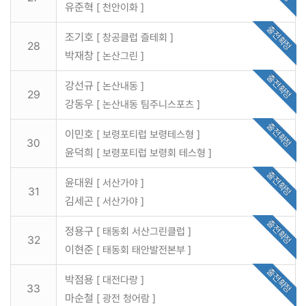
유준혁
[ 천안이화 ]
출전확정
조기호
[ 창공클럽 즐테회 ]
28
박재창
[ 논산그린 ]
출전확정
강선규
[ 논산내동 ]
29
강동우
[ 논산내동 팀주니스포츠 ]
출전확정
이민호
[ 보령포티럽 보령테스형 ]
30
윤덕희
[ 보령포티럽 보령회 테스형 ]
출전확정
윤대원
[ 서산가야 ]
31
김세곤
[ 서산가야 ]
출전확정
정용구
[ 태동회 서산그린클럽 ]
32
이현준
[ 태동회 태안발전본부 ]
출전확정
박점용
[ 대전다랑 ]
33
마순철
[ 광전 청어람 ]