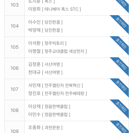
출전확정
도지훈
[ 폭스 ]
103
이원희
[ 테니베어 폭스 STC ]
출전확정
이수인
[ 당진한결 ]
104
박양제
[ 당진한결 ]
출전확정
이석환
[ 청주빅토리 ]
105
이명철
[ 청주교대클럽 세상천지 ]
출전확정
김정훈
[ 서산여명 ]
106
천대규
[ 서산여명 ]
출전확정
서민재
[ 전주챌린저 전북혁신 ]
107
정진호
[ 전주챌린저 전주베테랑 ]
출전확정
이상재
[ 정읍한백클럽 ]
108
이민수
[ 정읍한백클럽 ]
출전확정
조종화
[ 과천문원 ]
109