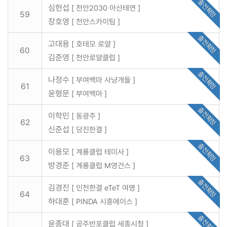
출전확정
심헌섭
[ 천안2030 아산테연 ]
59
장호영
[ 천안스카이팀 ]
출전확정
고대용
[ 호테모 로얄 ]
60
김준영
[ 천안로얄클럽 ]
출전확정
나정수
[ 부여백마 사냥개들 ]
61
윤형문
[ 부여백마 ]
출전확정
이학민
[ 동광주 ]
62
신준섭
[ 당진한결 ]
출전확정
이용모
[ 계룡클럽 테미사 ]
63
방경준
[ 계룡클럽 M영건스 ]
출전확정
김경진
[ 인천한결 eTeT 여명 ]
64
하대훈
[ PINDA 시흥에이스 ]
출전확정
윤종대
[ 공주반포클럽 세종시청 ]