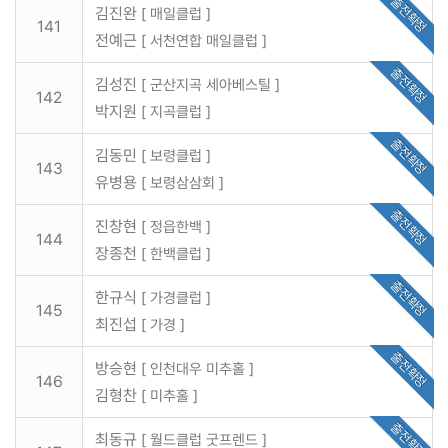
출전확정
김진완
[ 매일클럽 ]
141
전예근
[ 서천연합 매일클럽 ]
출전확정
김성진
[ 군산지곡 세아베스틸 ]
142
박지원
[ 지곡클럽 ]
출전확정
김동민
[ 보령클럽 ]
143
유병용
[ 보령삼삼회 ]
출전확정
진창현
[ 정읍한백 ]
144
장종천
[ 한백클럽 ]
출전확정
한규식
[ 가경클럽 ]
145
최진섭
[ 가경 ]
출전확정
방승현
[ 인천대우 미추홀 ]
146
김형찬
[ 미추홀 ]
출전확정
최동규
[ 월드클럽 굿프렌드 ]