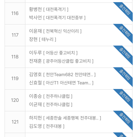
출전확정
황병천
[ 대전폭격기 ]
116
박사언
[ 대전폭격기 대전중부 ]
출전확정
이윤재
[ 전북혁신 익산이리 ]
117
장현
[ 테누리 ]
출전확정
이두루
[ 어등산 좋고비치 ]
118
전재훈
[ 광주어등산클럽 좋고비치 ]
출전확정
김영호
[ 천안Team682 천안테연.. ]
119
신효철
[ 아산T1 아산테연 Team.. ]
출전확정
이종승
[ 전주하나클럽 ]
120
이균재
[ 전주하나클럽 ]
출전확정
하지헌
[ 세종한솔 세종행복 전주대봉.. ]
121
김도영
[ 전주대봉 ]