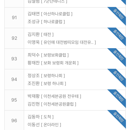
김철범
[ 7군단테니스 ]
출전확정
김태연
[ 아산하나로클럽 ]
91
조성규
[ 하나로클럽 ]
출전확정
김지환
[ 태전 ]
92
이영욱
[ 유인애 대전범띠모임 대전유.. ]
출전확정
최덕수
[ 보령보화클럽 ]
93
황재찬
[ 보화 보령회 개운회 ]
출전확정
정상조
[ 보령하나회 ]
94
조진환
[ 보령 하나회 ]
출전확정
박재황
[ 이천세븐공원 전우테 ]
95
김진현
[ 이천세븐공원클럽 ]
출전확정
김동하
[ 도척 ]
96
이동선
[ 온더라인 ]