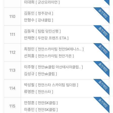
이대희
[ 군산오라이언 ]
출전확정
김동인
[ 청주강내 ]
110
안형수
[ 강내클럽 ]
출전확정
김동욱
[ 팀럽 당진신평 ]
111
안재현
[ 두만강 프렌즈 ETA ]
출전확정
최정민
[ 천안스카이팀 천안SK테니스.. ]
112
선희홍
[ 천안스카이팀 천안가온 ]
출전확정
이주형
[ 천안sk클럽 아산테사자클럽.. ]
113
김성규
[ 천안sk클럽 ]
출전확정
박성필
[ 천안스타 스카이팀 팀더원 ]
114
류명한
[ 천안스타 ]
출전확정
안정훈
[ 천안SK클럽 ]
115
이충인
[ 천안SK클럽 ]