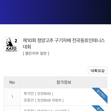
제10회 청양고추 구기자배 전국동호인테니스
대회
[ 챌린저부 일반 ]
대회요강
No
참가정보
출전확정
복석만
[ 청양BNB ]
1
권종안
[ 청양BNB 테평회 ]