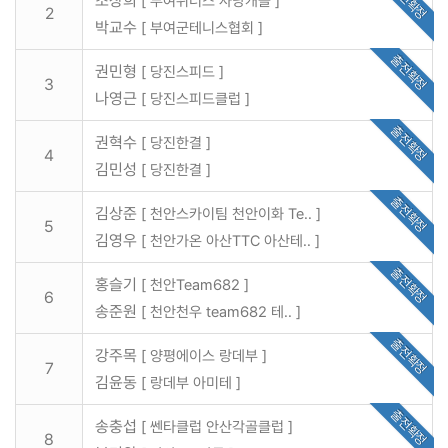
출전확정
조장희
[ 부여위너스 사냥개들 ]
2
박교수
[ 부여군테니스협회 ]
출전확정
권민형
[ 당진스피드 ]
3
나영근
[ 당진스피드클럽 ]
출전확정
권혁수
[ 당진한결 ]
4
김민성
[ 당진한결 ]
출전확정
김상준
[ 천안스카이팀 천안이화 Te.. ]
5
김영우
[ 천안가온 아산TTC 아산테.. ]
출전확정
홍슬기
[ 천안Team682 ]
6
송준원
[ 천안천우 team682 테.. ]
출전확정
강주목
[ 양평에이스 랑데부 ]
7
김윤동
[ 랑데부 아미테 ]
출전확정
송충섭
[ 쎈타클럽 안산각골클럽 ]
8