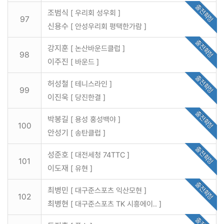
출전확정
조범식
[ 우리회 성우회 ]
97
신용수
[ 안성우리회 평택한가람 ]
출전확정
강지훈
[ 논산바운드클럽 ]
98
이주진
[ 바운드 ]
출전확정
허성철
[ 테니스라인 ]
99
이진욱
[ 당진한결 ]
출전확정
박봉길
[ 용성 홍성백야 ]
100
안성기
[ 송탄클럽 ]
출전확정
성준호
[ 대전세청 74TTC ]
101
이도재
[ 유현 ]
출전확정
최병민
[ 대구준스포츠 익산모현 ]
102
최병현
[ 대구준스포츠 TK 시흥에이.. ]