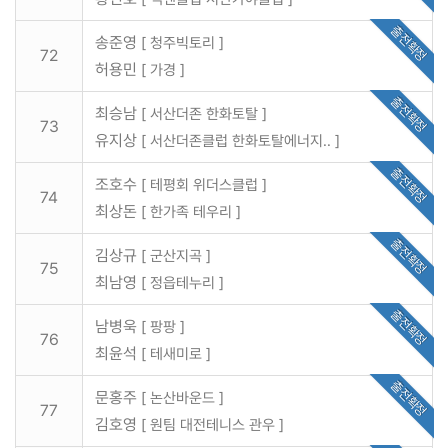
출전확정
송준영
[ 청주빅토리 ]
72
허용민
[ 가경 ]
출전확정
최승남
[ 서산더존 한화토탈 ]
73
유지상
[ 서산더존클럽 한화토탈에너지.. ]
출전확정
조호수
[ 테평회 위더스클럽 ]
74
최상돈
[ 한가족 테우리 ]
출전확정
김상규
[ 군산지곡 ]
75
최남영
[ 정읍테누리 ]
출전확정
남병욱
[ 팡팡 ]
76
최윤석
[ 테새미로 ]
출전확정
문홍주
[ 논산바운드 ]
77
김호영
[ 원팀 대전테니스 관우 ]