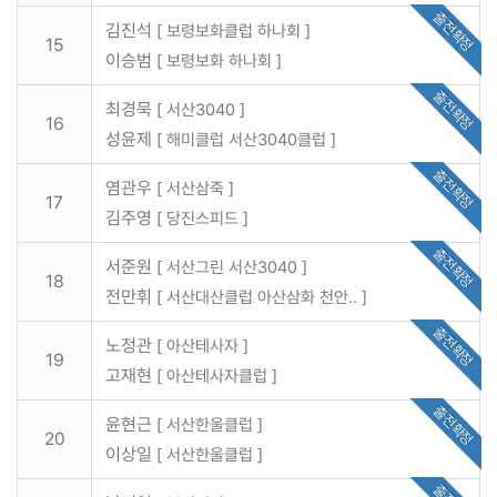
출전확정
김진석
[ 보령보화클럽 하나회 ]
15
이승범
[ 보령보화 하나회 ]
출전확정
최경묵
[ 서산3040 ]
16
성윤제
[ 해미클럽 서산3040클럽 ]
출전확정
염관우
[ 서산삼죽 ]
17
김주영
[ 당진스피드 ]
출전확정
서준원
[ 서산그린 서산3040 ]
18
전만휘
[ 서산대산클럽 아산삼화 천안.. ]
출전확정
노정관
[ 아산테사자 ]
19
고재현
[ 아산테사자클럽 ]
출전확정
윤현근
[ 서산한울클럽 ]
20
이상일
[ 서산한울클럽 ]