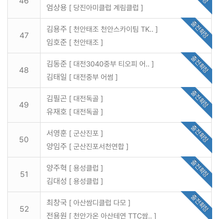
46
엄상용
[ 당진아미클럽 계림클럽 ]
출전확정
김용주
[ 천안태조 천안스카이팀 TK.. ]
47
임호준
[ 천안태조 ]
출전확정
김동준
[ 대전3040중부 티오피 어.. ]
48
김태일
[ 대전중부 어썸 ]
출전확정
김필곤
[ 대전독골 ]
49
유재호
[ 대전독골 ]
출전확정
서영훈
[ 군산진포 ]
50
양임주
[ 군산진포서천연합 ]
출전확정
양주혁
[ 용성클럽 ]
51
김대성
[ 용성클럽 ]
출전확정
최창국
[ 아산쌈디클럽 다모 ]
52
전용원
[ 천안가온 아산테연 TTC쌈.. ]