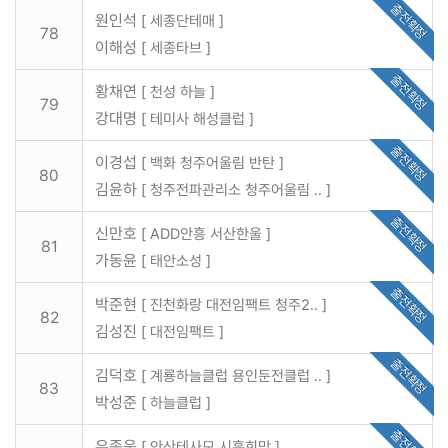
출전확정
원인석
[ 세종단테매 ]
78
이해성
[ 세종타브 ]
출전확정
황채연
[ 천성 하늘 ]
79
강대명
[ 테미사 해성클럽 ]
출전확정
이경섭
[ 백화 청주어울림 반탄 ]
80
김윤하
[ 청주전파관리소 청주어울림 .. ]
출전확정
신만호
[ ADD안흥 서산한울 ]
81
가동윤
[ 태안소성 ]
출전확정
박준현
[ 진천화랑 대전임팩트 청주2.. ]
82
김성진
[ 대전임팩트 ]
출전확정
김덕호
[ 계룡하늘클럽 용인둔전클럽 .. ]
83
박성준
[ 하늘클럽 ]
출전확정
유종욱
[ 안산테사모 시흥희망 ]