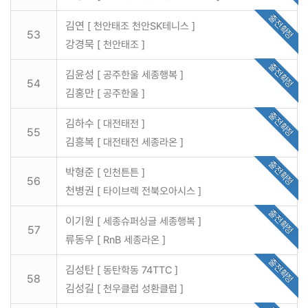
출전확정
김연
[ 천안태조 천안SK테니스 ]
53
강경묵
[ 천안태조 ]
출전확정
김윤성
[ 공주한울 세종행복 ]
54
김홍만
[ 공주한울 ]
출전확정
김하수
[ 대전태전 ]
55
김흥복
[ 대전태전 세종라온 ]
출전확정
박형준
[ 인천튼튼 ]
56
천병권
[ 타이브렉 전북오아시스 ]
출전확정
이기원
[ 세종슈퍼싱글 세종행복 ]
57
류동우
[ RnB 세종라온 ]
출전확정
김성탄
[ 동탄학동 74TTC ]
58
김성길
[ 천우클럽 성환클럽 ]