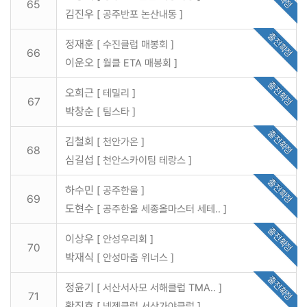
65
김진우
[ 공주반포 논산내동 ]
출전확정
정재훈
[ 수진클럽 매봉회 ]
66
이운오
[ 월클 ETA 매봉회 ]
출전확정
오희근
[ 테밀리 ]
67
박창순
[ 팀스타 ]
출전확정
김철회
[ 천안가온 ]
68
심길섭
[ 천안스카이팀 테랑스 ]
출전확정
하수민
[ 공주한울 ]
69
도현수
[ 공주한울 세종올마스터 세테.. ]
출전확정
이상우
[ 안성우리회 ]
70
박재식
[ 안성마춤 위너스 ]
출전확정
정윤기
[ 서산서사모 서해클럽 TMA.. ]
71
황진호
[ 넥젠클럽 서산가야클럽 ]