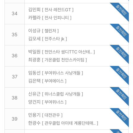
출전확정
김민회
[ 전사 레전드GT ]
34
카펠라
[ 전사 인피니티 ]
출전확정
이성규
[ 챌린저 ]
35
김모세
[ 전주스타 jk ]
출전확정
박일원
[ 천안스타 쌈디TTC 아산테.. ]
36
최광훈
[ 가온클럽 천안스카이팀 ]
출전확정
임동선
[ 부여위너스 사냥개들 ]
37
김은택
[ 부여에이스 ]
출전확정
신유근
[ 위너스클럽 사냥개들 ]
38
양건지
[ 부여위너스 ]
출전확정
민용기
[ 대전관우 ]
39
한광수
[ 관우클럽 아미테 계룡단테매.. ]