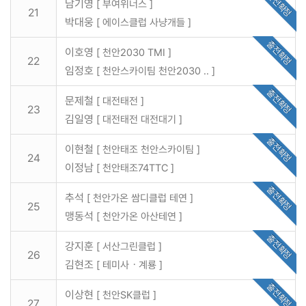
출전확정
남기영
[ 부여위너스 ]
21
박대웅
[ 에이스클럽 사냥개들 ]
출전확정
이호영
[ 천안2030 TMI ]
22
임정호
[ 천안스카이팀 천안2030 .. ]
출전확정
문제철
[ 대전태전 ]
23
김일영
[ 대전태전 대전대기 ]
출전확정
이현철
[ 천안태조 천안스카이팀 ]
24
이정남
[ 천안태조74TTC ]
출전확정
추석
[ 천안가온 쌈디클럽 테연 ]
25
맹동석
[ 천안가온 아산테연 ]
출전확정
강지훈
[ 서산그린클럽 ]
26
김현조
[ 테미사ㆍ계룡 ]
출전확정
이상현
[ 천안SK클럽 ]
27