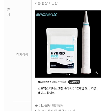
가품 현장 지급함,
일
시
참가상품
★ 개나리부,챌린저부