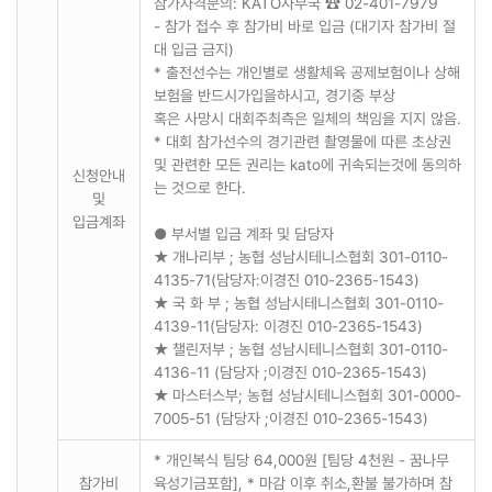
참가자격문의: KATO사무국 ☎ 02-401-7979
- 참가 접수 후 참가비 바로 입금 (대기자 참가비 절
대 입금 금지)
* 출전선수는 개인별로 생활체육 공제보험이나 상해
보험을 반드시가입을하시고, 경기중 부상
혹은 사망시 대회주최측은 일체의 책임을 지지 않음.
* 대회 참가선수의 경기관련 촬영물에 따른 초상권
및 관련한 모든 권리는 kato에 귀속되는것에 동의하
신청안내
는 것으로 한다.
및
입금계좌
● 부서별 입금 계좌 및 담당자
★ 개나리부 ; 농협 성남시테니스협회 301-0110-
4135-71(담당자:이경진 010-2365-1543)
★ 국 화 부 ; 농협 성남시테니스협회 301-0110-
4139-11(담당자: 이경진 010-2365-1543)
★ 챌린저부 ; 농협 성남시테니스협회 301-0110-
4136-11 (담당자 ;이경진 010-2365-1543)
★ 마스터스부; 농협 성남시테니스협회 301-0000-
7005-51 (담당자 ;이경진 010-2365-1543)
* 개인복식 팀당 64,000원 [팀당 4천원 - 꿈나무
참가비
육성기금포함], * 마감 이후 취소,환불 불가하며 참