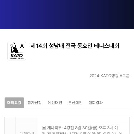
제14회 성남배 전국 동호인 테니스대회
2024 KATO랭킹 A그룹
대회요강
참가신청
예선대진
본선대진
대회결과
▣ 개나리부: 4강전 8월 30일(금) 오후 3시 예