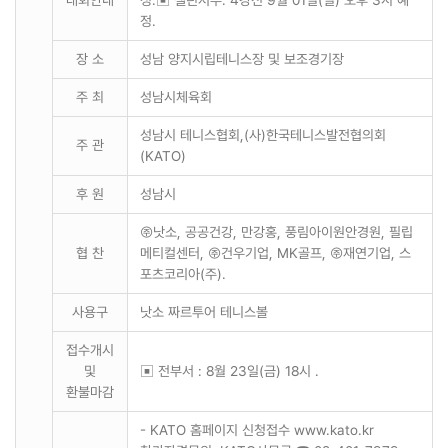
대회안내
정.▣ 챌린저부: 4강전 9월 01일(일) 오후 3시 예
정.
장 소
성남 양지시립테니스장 및 보조경기장
주 최
성남시체육회
성남시 테니스협회,(사)한국테니스발전협의회
주 관
(KATO)
후 원
성남시
㈜낫소, 공공건강, 만강홍, 풍림아이원안경원, 필립
협 찬
메티컬센터, ㈜건우기업, MK골프, ㈜재연기업, 스
포츠코리아(주).
사용구
낫소 짜르투어 테니스볼
접수개시
및
▣ 전부서 : 8월 23일(금) 18시 .
환불마감
- KATO 홈페이지 신청접수 www.kato.kr