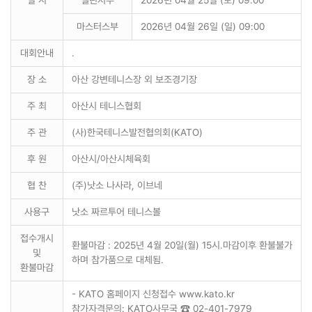
일 시
챌린저부
2026년 04월 25일 (토) 09:00
마스터스부
2026년 04월 26일 (일) 09:00
대회안내
.
장 소
아산 강변테니스장 외 보조경기장
주 최
아산시 테니스협회
주 관
(사)한국테니스발전협의회(KATO)
후 원
아산시/아산시체육회
협 찬
(주)낫소 나사라, 이브네
사용구
낫소 짜르투어 테니스볼
접수개시
환불마감 : 2025년 4월 20일(월) 15시.마감이후 환불불가
및
하며 참가품으로 대체됨.
환불마감
- KATO 홈페이지 신청접수 www.kato.kr
참가자격문의: KATO사무국 ☎ 02-401-7979