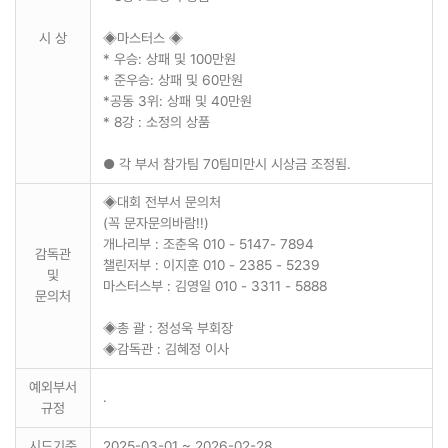
시 상
◈마스터스 ◈
* 우승: 상패 및 100만원
* 준우승: 상패 및 60만원
*공동 3위: 상패 및 40만원
* 8강 : 소정의 상품
● 각 부서 참가팀 70팀미만시 시상금 조정됨.
◈대회 전부서 문의처
(꼭 문자문의바람!!)
개나리부 : 조춘옥 010 - 5147- 7894
감독관
챌린저부 : 이지훈 010 - 2385 - 5239
및
마스터스부 : 김영일 010 - 3311 - 5888
문의처
◈총 괄 : 정성욱 부회장
◈감독관 : 김혜정 이사
예외부서
.
규정
시드기준
2025-03-01 ~ 2026-02-28