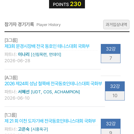
230
POINTS
참가자 경기기록
과거입상내역
Player History
[3그룹]
제3회 문경시장배 전국 동호인 테니스대회 국화부
32강
파트너 :
이나리
[신림목련, 먼데이]
7
2026-06-28
[A그룹]
2026 제24회 성남 철쭉배 전국동호인테니스대회 국화부
32강
파트너 :
서혜선
[UDT, COS, ACHAMPION]
10
2026-06-10
[1그룹]
제 21 회 이천 도자기배 전국동호인테니스대회 국화부
32강
파트너 :
고은숙
[시흥옥구]
9