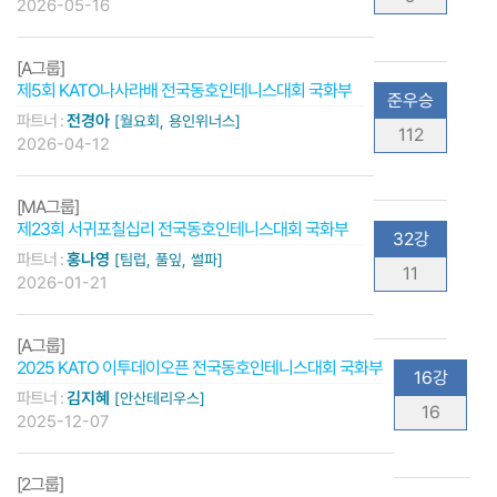
2026-05-16
[A그룹]
제5회 KATO나사라배 전국동호인테니스대회 국화부
준우승
파트너 :
전경아
[월요회, 용인위너스]
112
2026-04-12
[MA그룹]
제23회 서귀포칠십리 전국동호인테니스대회 국화부
32강
파트너 :
홍나영
[팀럽, 풀잎, 썰파]
11
2026-01-21
[A그룹]
2025 KATO 이투데이오픈 전국동호인테니스대회 국화부
16강
파트너 :
김지혜
[안산테리우스]
16
2025-12-07
[2그룹]