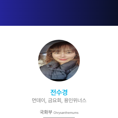
전수경
먼데이, 금요회, 용인위너스
국화부
Chrysanthemums