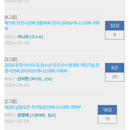
2024-05-12
[A그룹]
제11회 천안시장배 생활체육 전국 OPEN 테니스대회 국화
32강
부
9
파트너 :
이나라
[무소속]
2024-05-04
[3그룹]
2024 문경 아시아 유,청소년 유도선수권대회 개최기념 문
8강
경시장배 포티러브 테니스대회 국화부
20
파트너 :
선지현
[화이팅, 금요]
2024-04-22
[2그룹]
제2회 남동오픈 전국동호인테니스대회 국화부
16강
파트너 :
임영애
[시흥매화, 월요]
10
2024-03-29