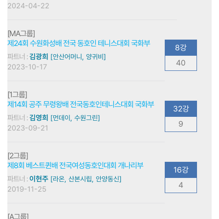
2024-04-22
[MA그룹]
제24회 수원화성배 전국 동호인 테니스대회 국화부
8강
파트너 :
김광희
[안산어머니, 양귀비]
40
2023-10-17
[1그룹]
제14회 공주 무령왕배 전국동호인테니스대회 국화부
32강
파트너 :
김영희
[먼데이, 수원그린]
9
2023-09-21
[2그룹]
제8회 베스트퀸배 전국여성동호인대회 개나리부
16강
파트너 :
이현주
[라온, 산본시립, 안양동신]
4
2019-11-25
[A그룹]