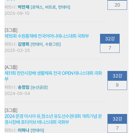
20
파트너 :
박만재
[로덱스, 비트로, 먼데이]
2025-09-10
[3그룹]
제15회 수원홍재배 전국어머니테니스대회 국화부
32강
파트너 :
김영희
[먼데이, 수원그린]
7
2025-03-25
[A그룹]
제11회 천안시장배 생활체육 전국 OPEN 테니스대회 국화
32강
부
9
파트너 :
송정임
[논산금강]
2024-05-04
[3그룹]
2024 문경 아시아 유,청소년 유도선수권대회 개최기념 문
32강
경시장배 포티러브 테니스대회 국화부
7
파트너 :
이하나
[먼데이]