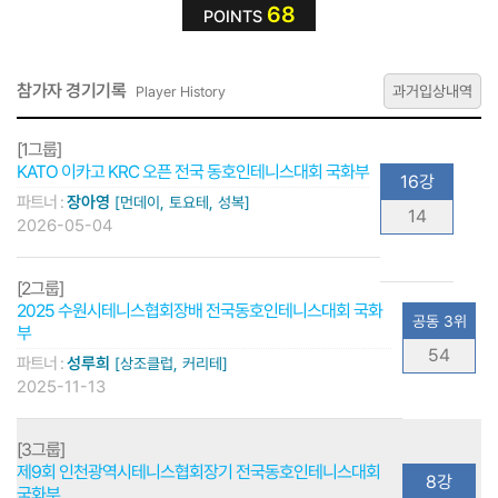
68
POINTS
참가자 경기기록
과거입상내역
Player History
[1그룹]
KATO 이카고 KRC 오픈 전국 동호인테니스대회 국화부
16강
파트너 :
장아영
[먼데이, 토요테, 성복]
14
2026-05-04
[2그룹]
2025 수원시테니스협회장배 전국동호인테니스대회 국화
공동 3위
부
54
파트너 :
성루희
[상조클럽, 커리테]
2025-11-13
[3그룹]
제9회 인천광역시테니스협회장기 전국동호인테니스대회
8강
국화부