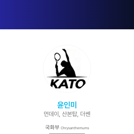
윤인미
먼데이, 산본탑, 더쎈
국화부
Chrysanthemums