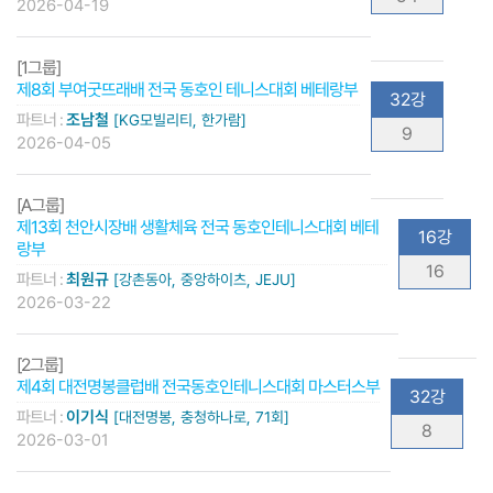
2026-04-19
[1그룹]
제8회 부여굿뜨래배 전국 동호인 테니스대회 베테랑부
32강
파트너 :
조남철
[KG모빌리티, 한가람]
9
2026-04-05
[A그룹]
제13회 천안시장배 생활체육 전국 동호인테니스대회 베테
16강
랑부
16
파트너 :
최원규
[강촌동아, 중앙하이츠, JEJU]
2026-03-22
[2그룹]
제4회 대전명봉클럽배 전국동호인테니스대회 마스터스부
32강
파트너 :
이기식
[대전명봉, 충청하나로, 71회]
8
2026-03-01