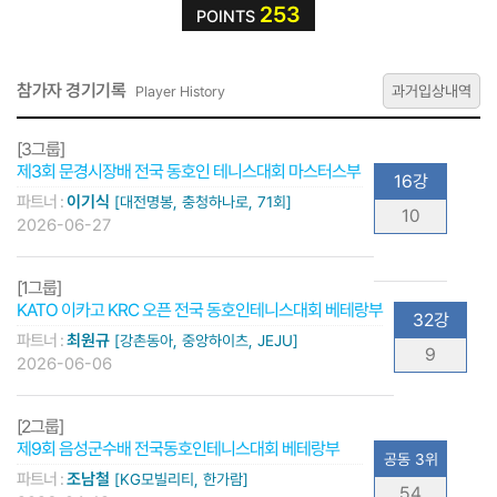
253
POINTS
참가자 경기기록
과거입상내역
Player History
[3그룹]
제3회 문경시장배 전국 동호인 테니스대회 마스터스부
16강
파트너 :
이기식
[대전명봉, 충청하나로, 71회]
10
2026-06-27
[1그룹]
KATO 이카고 KRC 오픈 전국 동호인테니스대회 베테랑부
32강
파트너 :
최원규
[강촌동아, 중앙하이츠, JEJU]
9
2026-06-06
[2그룹]
제9회 음성군수배 전국동호인테니스대회 베테랑부
공동 3위
파트너 :
조남철
[KG모빌리티, 한가람]
54