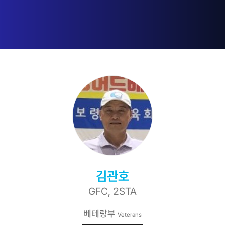
김관호
GFC, 2STA
베테랑부
Veterans