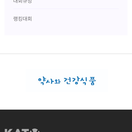
대회규정
랭킹대회