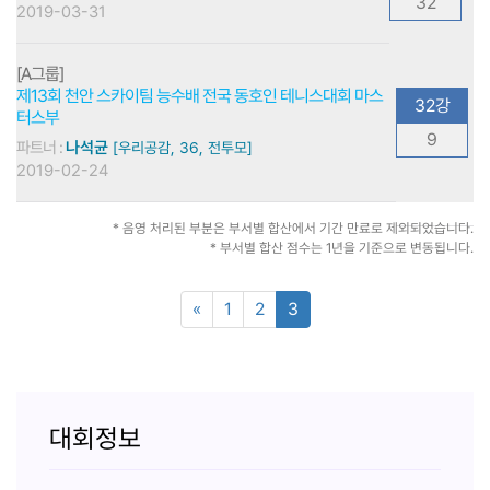
32
2019-03-31
[A그룹]
제13회 천안 스카이팀 능수배 전국 동호인 테니스대회 마스
32강
터스부
9
파트너 :
나석균
[우리공감, 36, 전투모]
2019-02-24
* 음영 처리된 부분은 부서별 합산에서 기간 만료로 제외되었습니다.
* 부서별 합산 점수는 1년을 기준으로 변동됩니다.
«
1
2
3
대회정보