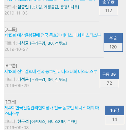
준우승
파트너 :
엄종언
[낫소팀, 계룡클럽, 충청하나로]
112
2019-11-03
[2그룹]
제15회 예산윤봉길배 전국 동호인 테니스 대회 마스터스부
우승
파트너 :
나석균
[우리공감, 36, 전투모]
120
2019-10-27
[A그룹]
제13회 진우엘텍배 전국 동호인 테니스 대회 마스터스부
공동 3위
파트너 :
나석균
[우리공감, 36, 전투모]
72
2019-09-29
[1그룹]
제4회 한국건강관리협회장배 전국 동호인 테니스 대회 마
16강
스터스부
14
파트너 :
현문석
[어벤져스, 테니스365, TFB]
2019-09-08