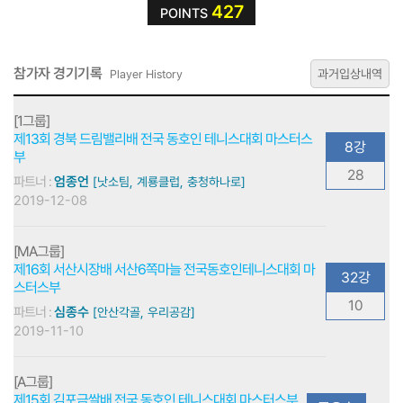
427
POINTS
참가자 경기기록
과거입상내역
Player History
[1그룹]
제13회 경북 드림밸리배 전국 동호인 테니스대회 마스터스
8강
부
28
파트너 :
엄종언
[낫소팀, 계룡클럽, 충청하나로]
2019-12-08
[MA그룹]
제16회 서산시장배 서산6쪽마늘 전국동호인테니스대회 마
32강
스터스부
10
파트너 :
심종수
[안산각골, 우리공감]
2019-11-10
[A그룹]
제15회 김포금쌀배 전국 동호인 테니스대회 마스터스부