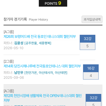
9
POINTS
참가자 경기기록
과거입상내역
Player History
[A그룹]
제26회 보령머드배 전국 동호인 테니스대회 챌린저부
32강
파트너 :
김윤성
[공주한울, 세종행복]
5
2026-05-10
[2그룹]
제14회 당진시해나루배 전국동호인테니스 대회 챌린저부
16강
파트너 :
남인우
[천안가온, 아산테사자, 아산테연]
4
2025-09-06
[A그룹]
제12회 천안시장배 생활체육 전국 OPEN 테니스대회 챌린
32강
저부
5