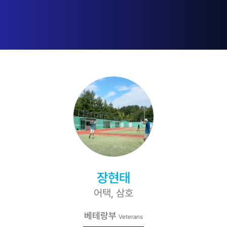
장현태
어택, 삼호
베테랑부
Veterans