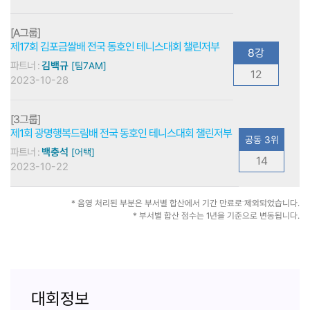
[A그룹]
제17회 김포금쌀배 전국 동호인 테니스대회 챌린저부
8강
파트너 :
김백규
[팀7AM]
12
2023-10-28
[3그룹]
제1회 광명행복드림배 전국 동호인 테니스대회 챌린저부
공동 3위
파트너 :
백충석
[어택]
14
2023-10-22
* 음영 처리된 부분은 부서별 합산에서 기간 만료로 제외되었습니다.
* 부서별 합산 점수는 1년을 기준으로 변동됩니다.
대회정보