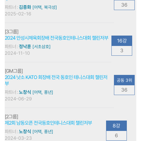
36
파트너 :
김종화
[어택, 북극성]
2025-02-16
[3그룹]
2024 안성시체육회장배 전국동호인테니스대회 챌린저부
16강
파트너 :
정낙훈
[서초삼호]
3
2024-11-10
[GM그룹]
2024 낫소 KATO 회장배 전국 동호인 테니스대회 챌린저
공동 3위
부
36
파트너 :
노창식
[어택, 풍년]
2024-06-29
[2그룹]
제2회 남동오픈 전국동호인테니스대회 챌린저부
8강
파트너 :
노창식
[어택, 풍년]
6
2024-03-23