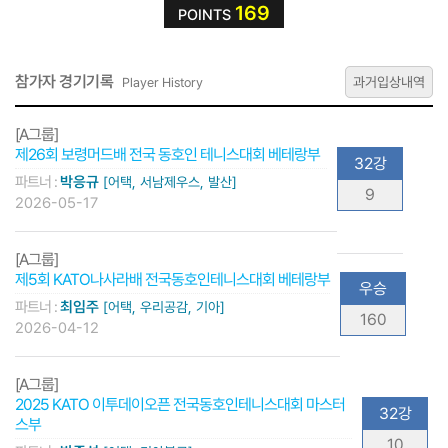
169
POINTS
참가자 경기기록
과거입상내역
Player History
[A그룹]
제26회 보령머드배 전국 동호인 테니스대회 베테랑부
32강
파트너 :
박응규
[어택, 서남제우스, 발산]
9
2026-05-17
[A그룹]
제5회 KATO나사라배 전국동호인테니스대회 베테랑부
우승
파트너 :
최임주
[어택, 우리공감, 기아]
160
2026-04-12
[A그룹]
2025 KATO 이투데이오픈 전국동호인테니스대회 마스터
32강
스부
10