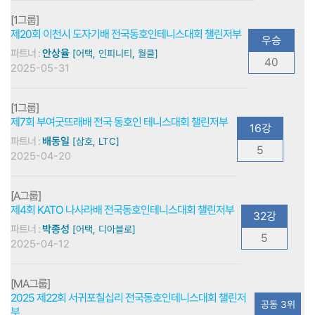
[1그룹]
제20회 이천시 도자기배 전국동호인테니스대회 챌린저부
우승
파트너 :
안상율
[어택, 인피니티, 월클]
40
2025-05-31
[1그룹]
제7회 부여굿뜨래배 전국 동호인 테니스대회 챌린저부
16강
파트너 :
배동일
[삼호, LTC]
5
2025-04-20
[A그룹]
제4회 KATO 나사라배 전국동호인테니스대회 챌린저부
32강
파트너 :
박종성
[어택, 디아블로]
5
2025-04-12
[MA그룹]
2025 제22회 서귀포칠십리 전국동호인테니스대회 챌린저
공동 3위
부