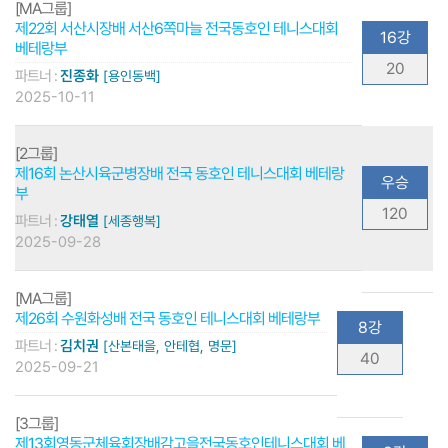
[MA그룹]
제22회 서산시장배 서산6쪽마늘 전국동호인 테니스대회
16강
베테랑부
20
파트너 :
진종화
[용인동백]
2025-10-11
[2그룹]
제16회 논산시육군병장배 전국 동호인 테니스대회 베테랑
우승
부
120
파트너 :
강태열
[세종행복]
2025-09-28
[MA그룹]
제26회 수원화성배 전국 동호인 테니스대회 베테랑부
8강
파트너 :
김치권
[산본태을, 안테협, 명문]
40
2025-09-21
[3그룹]
제13회영동군체육회장배감고을전국동호인테니스대회 베