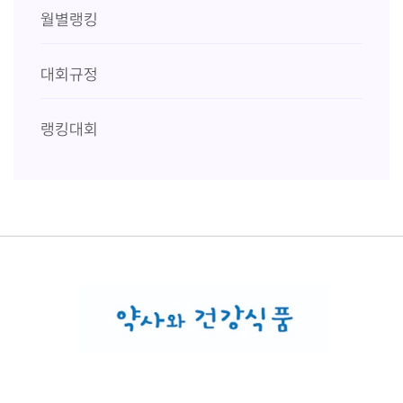
월별랭킹
대회규정
랭킹대회