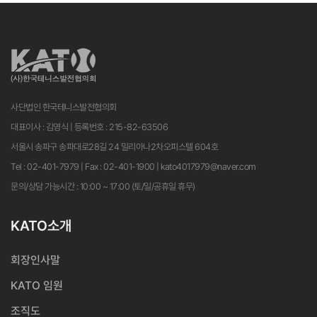
사단법인 한국테니스발전협의회
대표이사 : 김영식 | 등록번호 : 215-82-63506
서울시 송파구 송파대로28길 24 밀리아나2차오피스텔 604호
Tel : 02-401-7979 | Fax : 02-401-1900 | kato4017979@naver.com
문의/상담 가능시간 : 10:00 ~ 17:00 (토/일/공휴일 휴무)
KATO소개
회장인사말
KATO 임원
조직도