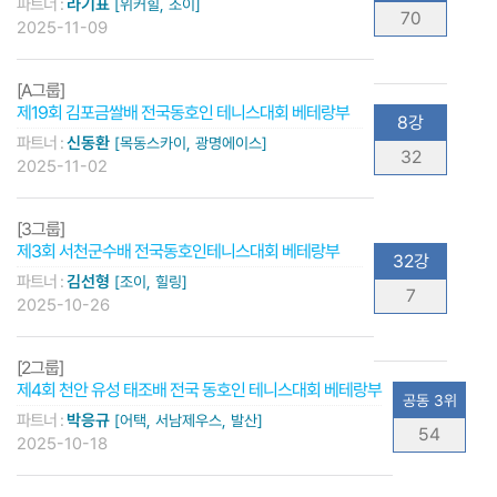
파트너 :
라기표
[위커힐, 조이]
70
2025-11-09
[A그룹]
제19회 김포금쌀배 전국동호인 테니스대회 베테랑부
8강
파트너 :
신동환
[목동스카이, 광명에이스]
32
2025-11-02
[3그룹]
제3회 서천군수배 전국동호인테니스대회 베테랑부
32강
파트너 :
김선형
[조이, 힐링]
7
2025-10-26
[2그룹]
제4회 천안 유성 태조배 전국 동호인 테니스대회 베테랑부
공동 3위
파트너 :
박응규
[어택, 서남제우스, 발산]
54
2025-10-18