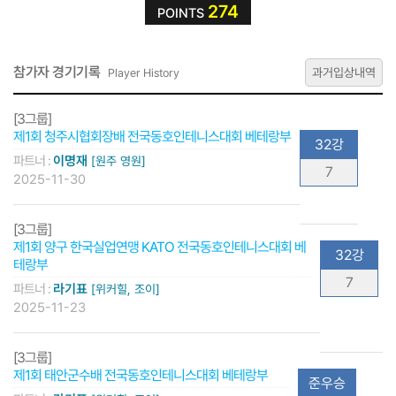
274
POINTS
참가자 경기기록
과거입상내역
Player History
[3그룹]
제1회 청주시협회장배 전국동호인테니스대회 베테랑부
32강
파트너 :
이명재
[원주 영원]
7
2025-11-30
[3그룹]
제1회 양구 한국실업연맹 KATO 전국동호인테니스대회 베
32강
테랑부
7
파트너 :
라기표
[위커힐, 조이]
2025-11-23
[3그룹]
제1회 태안군수배 전국동호인테니스대회 베테랑부
준우승