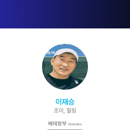
이재승
조이, 힐링
베테랑부
Veterans