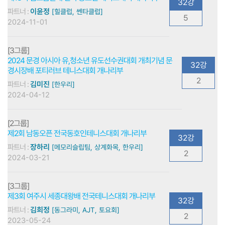
32강
파트너 :
이윤정
[힐클럽, 쎈타클럽]
5
2024-11-01
[3그룹]
2024 문경 아시아 유,청소년 유도선수권대회 개최기념 문
32강
경시장배 포티러브 테니스대회 개나리부
2
파트너 :
김미진
[한우리]
2024-04-12
[2그룹]
제2회 남동오픈 전국동호인테니스대회 개나리부
32강
파트너 :
장하리
[메모리슬립팀, 상계화목, 한우리]
2
2024-03-21
[3그룹]
제3회 여주시 세종대왕배 전국테니스대회 개나리부
32강
파트너 :
김희정
[동그라미, AJT, 토요회]
2
2023-05-24