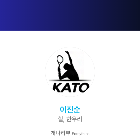
이진순
힐, 한우리
개나리부
Forsythias