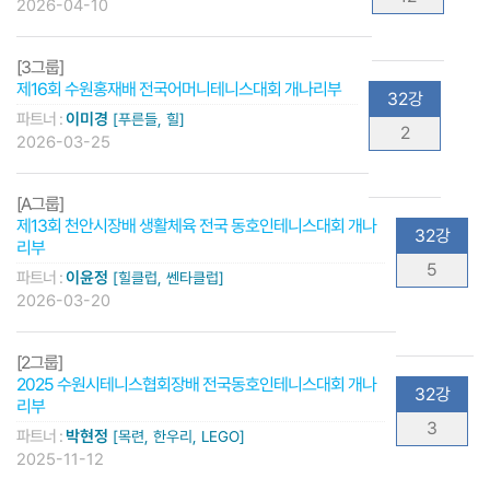
2026-04-10
[3그룹]
제16회 수원홍재배 전국어머니테니스대회 개나리부
32강
파트너 :
이미경
[푸른들, 힐]
2
2026-03-25
[A그룹]
제13회 천안시장배 생활체육 전국 동호인테니스대회 개나
32강
리부
5
파트너 :
이윤정
[힐클럽, 쎈타클럽]
2026-03-20
[2그룹]
2025 수원시테니스협회장배 전국동호인테니스대회 개나
32강
리부
3
파트너 :
박현정
[목련, 한우리, LEGO]
2025-11-12