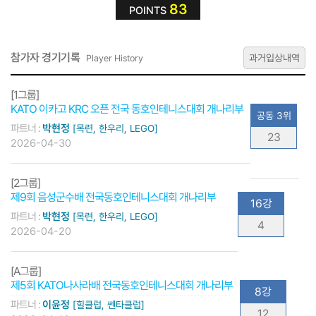
83
POINTS
참가자 경기기록
과거입상내역
Player History
[1그룹]
KATO 이카고 KRC 오픈 전국 동호인테니스대회 개나리부
공동 3위
파트너 :
박현정
[목련, 한우리, LEGO]
23
2026-04-30
[2그룹]
제9회 음성군수배 전국동호인테니스대회 개나리부
16강
파트너 :
박현정
[목련, 한우리, LEGO]
4
2026-04-20
[A그룹]
제5회 KATO나사라배 전국동호인테니스대회 개나리부
8강
파트너 :
이윤정
[힐클럽, 쎈타클럽]
12