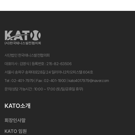
사단법인 한국테니스발전협의회
대표이사 : 김영식 | 등록번호 : 215-82-63506
서울시 송파구 송파대로28길 24 밀리아나2차오피스텔 604호
Tel : 02-401-7979 | Fax : 02-401-1900 | kato4017979@naver.com
문의/상담 가능시간 : 10:00 ~ 17:00 (토/일/공휴일 휴무)
KATO소개
회장인사말
KATO 임원