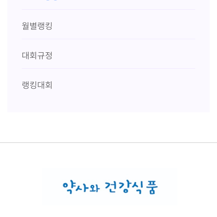
월별랭킹
대회규정
랭킹대회