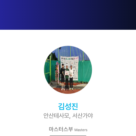
김성진
안산테사모, 서산가야
마스터스부
Masters