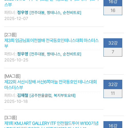
16강
스부
16
파트너 :
정우영
[전주대봉, 짱테니스, 순천비트로]
2025-12-07
[2그룹]
제3회 임금님표이천쌀배 전국동호인테니스대회 마스터스
32강
부
7
파트너 :
정우영
[전주대봉, 짱테니스, 순천비트로]
2025-10-25
[MA그룹]
제22회 서산시장배 서산6쪽마늘 전국동호인 테니스대회
32강
마스터스부
11
파트너 :
김재철
[공주한울클럽, 복지부토요테]
2025-10-18
[3그룹]
제1회 KMJ ART GALLERY ITF 인천월드투어 W100기념
16강