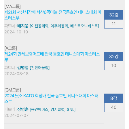
[MA그룹]
제21회 서산시장배 서산6쪽마늘 전국동호인 테니스대회 마
32강
스터스부
11
파트너 :
배치웅
[이천공테회, 여주테동회, 베스트오브베스트]
2024-10-19
[A그룹]
제24회 만세보령머드배 전국 동호인 테니스대회 마스터스
32강
부
10
파트너 :
김병철
[천안어울림]
2024-08-18
[GM그룹]
2024 낫소 KATO 회장배 전국 동호인 테니스대회 마스터
8강
스부
40
파트너 :
장명훈
[용인에이스, 양지클럽, SNL]
2024-07-07