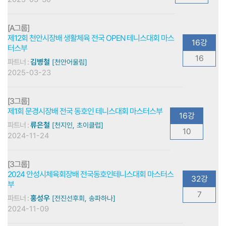
[A그룹]
제12회 천안시장배 생활체육 전국 OPEN 테니스대회 마스
16강
터스부
16
파트너 :
김병철
[천안어울림]
2025-03-23
[3그룹]
제1회 문경시장배 전국 동호인 테니스대회 마스터스부
16강
파트너 :
류은철
[천지인, 초이클럽]
10
2024-11-24
[3그룹]
2024 안성시체육회장배 전국동호인테니스대회 마스터스
32강
부
7
파트너 :
홍성우
[전진선후회, 송파하나]
2024-11-09