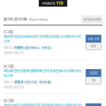
119
POINTS
참가자 경기기록
과거입상내역
Player History
[1그룹]
제22회 한산모시배 KATO 전국동호인테니스대회 마스터
공동 3위
스부
63
파트너 :
이영하
[용인에이스, 전투모]
2026-06-13
[A그룹]
제13회 천안시장배 생활체육 전국 동호인테니스대회 마스
32강
터스부
10
파트너 :
강문규
[천안가온, 세대초월]
2026-03-22
[A그룹]
2025 KATO 이투데이오픈 전국동호인테니스대회 마스터