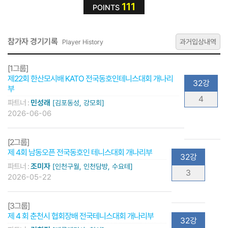
111
POINTS
참가자 경기기록
과거입상내역
Player History
[1그룹]
제22회 한산모시배 KATO 전국동호인테니스대회 개나리
32강
부
4
파트너 :
민성래
[김포동성, 강모회]
2026-06-06
[2그룹]
제 4회 남동오픈 전국동호인 테니스대회 개나리부
32강
파트너 :
조미자
[인천구월, 인천담방, 수요테]
3
2026-05-22
[3그룹]
제 4 회 춘천시 협회장배 전국테니스대회 개나리부
32강