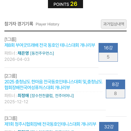
26
POINTS
참가자 경기기록
과거입상내역
Player History
[1그룹]
제8회 부여굿뜨래배 전국 동호인 테니스대회 개나리부
16강
파트너 :
채은영
[동전주우먼스]
5
2026-04-03
[2그룹]
2025 충청남도 한마음 전국동호인테니스대회 및,충청남도
8강
협회장배전국여성퓨처스대회 개나리부
8
파트너 :
최정애
[장수천천클럽, 전주어머니]
2025-12-12
[3그룹]
제1회 청주시협회장배 전국동호인테니스대회 개나리부
32강