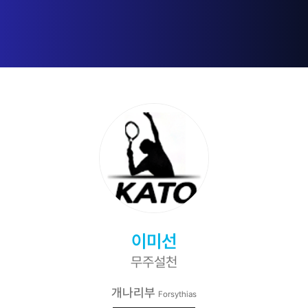
이미선
무주설천
개나리부
Forsythias