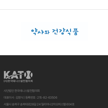
사단법인 한국테니스발전협의회
대표이사 : 김영식 | 등록번호 : 215-82-63506
서울시 송파구 송파대로28길 24 밀리아나2차오피스텔 604호