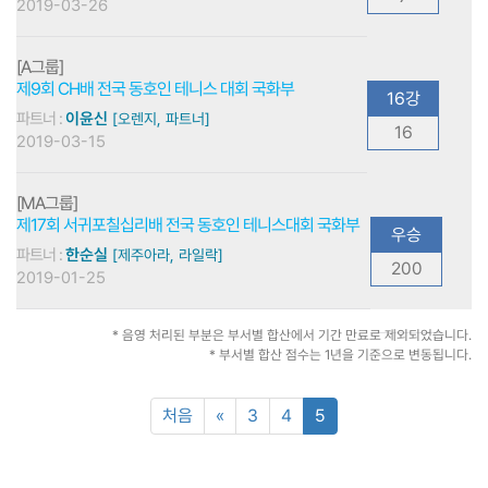
2019-03-26
[A그룹]
제9회 CH배 전국 동호인 테니스 대회 국화부
16강
파트너 :
이윤신
[오렌지, 파트너]
16
2019-03-15
[MA그룹]
제17회 서귀포칠십리배 전국 동호인 테니스대회 국화부
우승
파트너 :
한순실
[제주아라, 라일락]
200
2019-01-25
* 음영 처리된 부분은 부서별 합산에서 기간 만료로 제외되었습니다.
* 부서별 합산 점수는 1년을 기준으로 변동됩니다.
처음
«
3
4
5