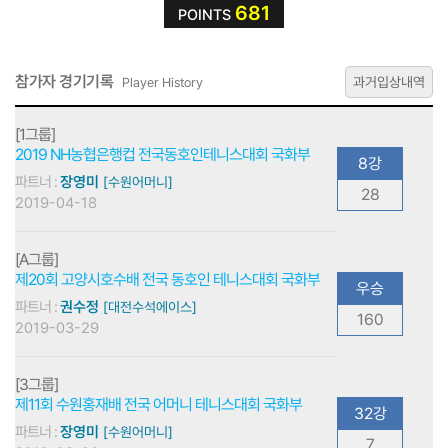
681
POINTS
참가자 경기기록
과거입상내역
Player History
[1그룹]
2019 NH농협은행컵 전국동호인테니스대회 국화부
8강
파트너 :
장영미
[수원어머니]
28
2019-04-18
[A그룹]
제20회 고양시호수배 전국 동호인 테니스대회 국화부
우승
파트너 :
권수정
[대전수석에이스]
160
2019-03-29
[3그룹]
제11회 수원홍재배 전국 어머니 테니스대회 국화부
32강
파트너 :
장영미
[수원어머니]
7