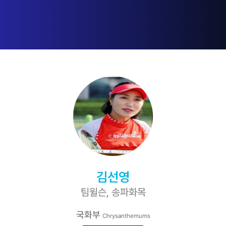
김선영
팀윌슨, 송파화목
국화부
Chrysanthemums