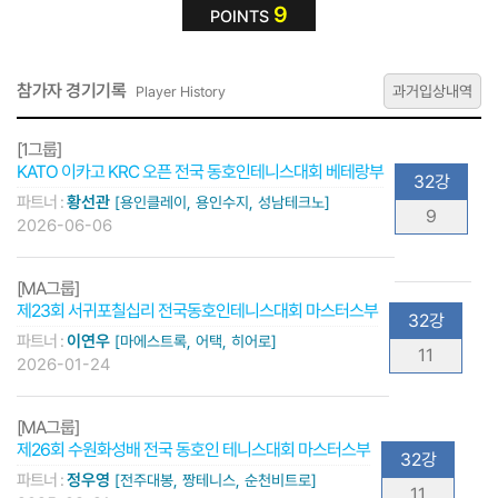
9
POINTS
참가자 경기기록
과거입상내역
Player History
[1그룹]
KATO 이카고 KRC 오픈 전국 동호인테니스대회 베테랑부
32강
파트너 :
황선관
[용인클레이, 용인수지, 성남테크노]
9
2026-06-06
[MA그룹]
제23회 서귀포칠십리 전국동호인테니스대회 마스터스부
32강
파트너 :
이연우
[마에스트록, 어택, 히어로]
11
2026-01-24
[MA그룹]
제26회 수원화성배 전국 동호인 테니스대회 마스터스부
32강
파트너 :
정우영
[전주대봉, 짱테니스, 순천비트로]
11