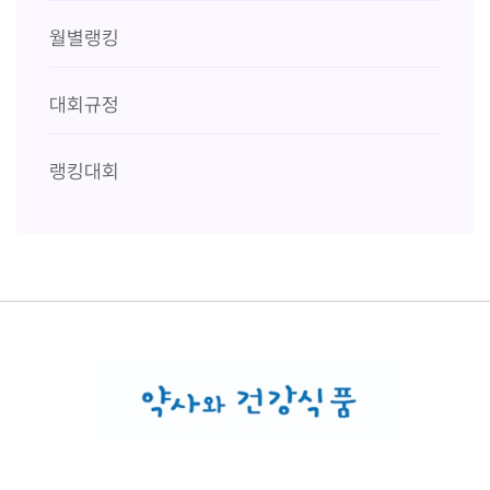
월별랭킹
대회규정
랭킹대회