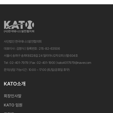
사단법인 한국테니스발전협의회
대표이사 : 김영식 | 등록번호 : 215-82-63506
서울시 송파구 송파대로28길 24 밀리아나2차오피스텔 604호
Tel : 02-401-7979 | Fax : 02-401-1900 | kato4017979@naver.com
문의/상담 가능시간 : 10:00 ~ 17:00 (토/일/공휴일 휴무)
KATO소개
회장인사말
KATO 임원