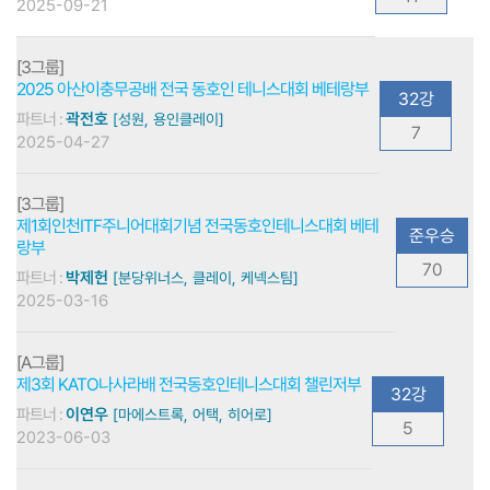
2025-09-21
[3그룹]
2025 아산이충무공배 전국 동호인 테니스대회 베테랑부
32강
파트너 :
곽전호
[성원, 용인클레이]
7
2025-04-27
[3그룹]
제1회인천ITF주니어대회기념 전국동호인테니스대회 베테
준우승
랑부
70
파트너 :
박제헌
[분당위너스, 클레이, 케넥스팀]
2025-03-16
[A그룹]
제3회 KATO나사라배 전국동호인테니스대회 챌린저부
32강
파트너 :
이연우
[마에스트록, 어택, 히어로]
5
2023-06-03