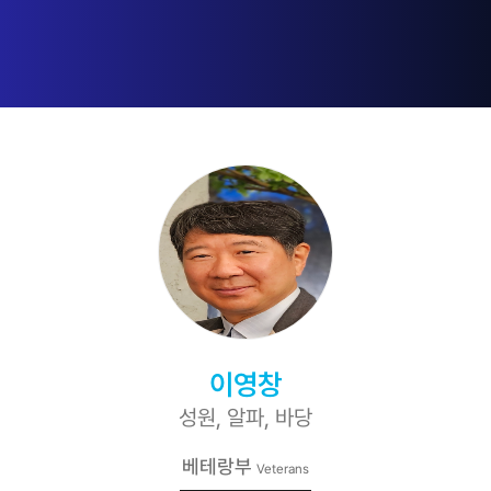
이영창
성원, 알파, 바당
베테랑부
Veterans