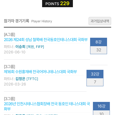
229
POINTS
참가자 경기기록
과거입상내역
Player History
[A그룹]
2026 제24회 성남 철쭉배 전국동호인테니스대회 국화부
8강
파트너 :
이승희
[목원, FIFP]
32
2026-06-10
[3그룹]
제16회 수원홍재배 전국어머니테니스대회 국화부
32강
파트너 :
김정은
[TFTC]
7
2026-03-26
[3그룹]
2026년 인천시테니스협회장배 전국 동호인 테니스대회 국
16강
화부
10