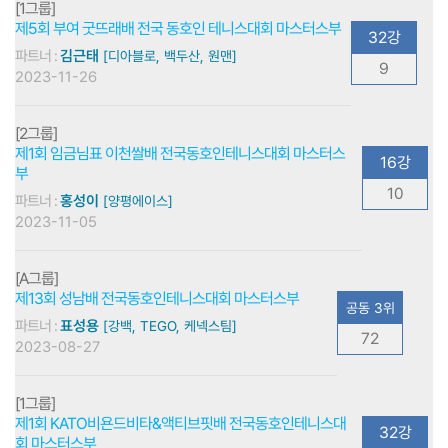
[1그룹]
제5회 부여 굿뜨래배 전국 동호인 테니스대회 마스터스부
32강
파트너 :
김근태
[디아블로, 백두산, 원맨]
9
2023-11-26
[2그룹]
제1회 임금님표 이천쌀배 전국동호인테니스대회 마스터스
16강
부
10
파트너 :
홍성이
[양평에이스]
2023-11-05
[A그룹]
제13회 성남배 전국동호인테니스대회 마스터스부
공동 3위
파트너 :
표성용
[강백, TEGO, 케넥스팀]
72
2023-08-27
[1그룹]
제1회 KATO비욘드비타&액티브핏배 전국동호인테니스대
32강
회 마스터스부