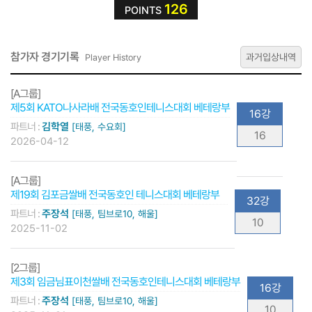
126
POINTS
참가자 경기기록
과거입상내역
Player History
[A그룹]
제5회 KATO나사라배 전국동호인테니스대회 베테랑부
16강
파트너 :
김학열
[태풍, 수요회]
16
2026-04-12
[A그룹]
제19회 김포금쌀배 전국동호인 테니스대회 베테랑부
32강
파트너 :
주장석
[태풍, 팀브로10, 해울]
10
2025-11-02
[2그룹]
제3회 임금님표이천쌀배 전국동호인테니스대회 베테랑부
16강
파트너 :
주장석
[태풍, 팀브로10, 해울]
10