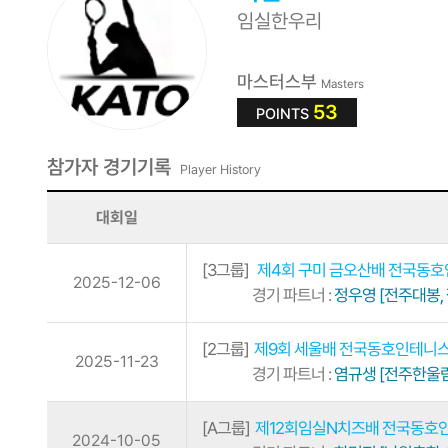
임실한우리
마스터스부
Masters
53
POINTS
참가자 경기기록
Player History
대회일
[3그룹]
제4회 구미 금오산배 전국동
2025-12-06
경기 파트너 :
정우영 [전주대봉,
[2그룹]
제9회 세울배 전국동호인테니
2025-11-23
경기 파트너 :
염규생 [전주한울림
[A그룹]
제12회임실N치즈배 전국동호
2024-10-05