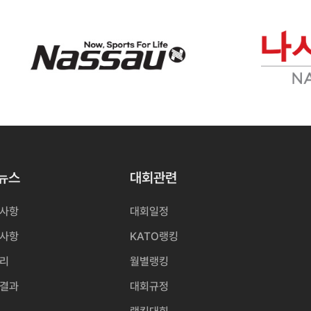
O뉴스
대회관련
사항
대회일정
사항
KATO랭킹
리
월별랭킹
결과
대회규정