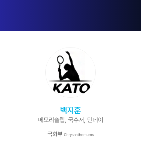
백지훈
메모리슬립, 국수저, 먼데이
국화부
Chrysanthemums