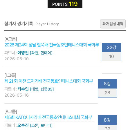
119
POINTS
참가자 경기기록
과거입상내역
Player History
[A그룹]
2026 제24회 성남 철쭉배 전국동호인테니스대회 국화부
32강
파트너 :
이명진
[과천, 먼데이]
10
2026-06-10
[1그룹]
제 21 회 이천 도자기배 전국동호인테니스대회 국화부
8강
파트너 :
최수인
[테평, 십중89]
28
2026-05-16
[A그룹]
제5회 KATO나사라배 전국동호인테니스대회 국화부
8강
파트너 :
오수진
[스톤, 보니따]
32