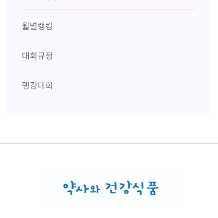
월별랭킹
대회규정
랭킹대회