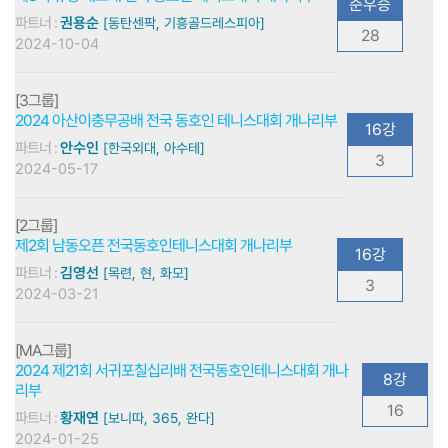
준우승
파트너 :
권용순
[동탄센팍, 기흥골드레스피아]
28
2024-10-04
[3그룹]
2024 아산이충무공배 전국 동호인 테니스대회 개나리부
16강
파트너 :
안수인
[한국외대, 아수테]
3
2024-05-17
[2그룹]
제2회 남동오픈 전국동호인테니스대회 개나리부
16강
파트너 :
김영선
[목련, 현, 화모]
3
2024-03-21
[MA그룹]
2024 제21회 서귀포칠십리배 전국동호인테니스대회 개나
8강
리부
16
파트너 :
황재연
[보니따, 365, 완다]
2024-01-25