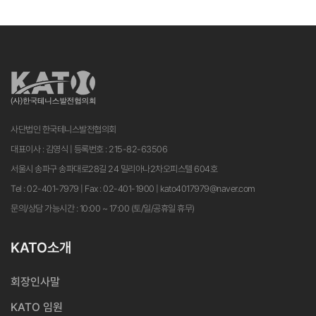
사단법인 한국테니스발전협의회
대표이사 : 김영식 | 등록번호 : 215-82-63506
서울시 송파구 송파대로28길 24 밀리아나2차오피스텔 604호
Tel : 02-401-7979 | Fax : 02-401-1900 | kato4017979@naver.com
문의/상담 가능시간 : 10:00 ~ 17:00 (토/일/공휴일 휴무)
KATO소개
회장인사말
KATO 임원