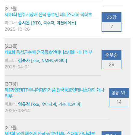
[2그룹]
제19회 원주시장배 전국 동호인 테니스대회 국화부
32강
파트너 :
송시은
[BTC, 국수저, 과천에이스]
7
2025-10-26
[2그룹]
제8회 음성군수배 전국동호인테니스대회 개나리부
준우승
파트너 :
김숙자
[kke, NMH아카데미]
28
2025-04-21
[3그룹]
제1회인천ITF주니어대회기념 전국동호인테니스대회 개나
공동 3위
리부
14
파트너 :
임유경
[kke, 우아하계, 기흥레스피아]
2025-03-14
[2그룹]
제3회 유성 태조배 전국 동호인 테니스대회 개나리부