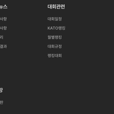
O뉴스
대회관련
사항
대회일정
사항
KATO랭킹
리
월별랭킹
결과
대회규정
랭킹대회
장
판