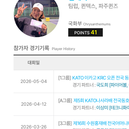
팀럽, 퀸텍스, 파주퀸즈
국화부
Chrysanthemums
41
POINTS
참가자 경기기록
Player History
대회일
[1그룹]
KATO 이카고 KRC 오픈 전국
2026-05-04
경기 파트너 :
국도희 [파이어볼, 
[A그룹]
제5회 KATO나사라배 전국동
2026-04-12
경기 파트너 :
이상미 [테크니화이
[3그룹]
제16회 수원홍재배 전국어머
2026-03-26