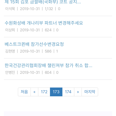
제 15회 김포 금쌀배(국화부) 코트 공지...
이석묵
2019-10-31
1,132
0
수원화성배 개나리부 파트너 변경해주세요
이상희
2019-10-31
624
0
베스트크퀸배 참가선수변경요청
김현영
2019-10-31
586
1
한국건강관리협회장배 챌린져부 참가 취소 합...
안병진
2019-10-31
604
0
처음
«
172
173
174
»
마지막