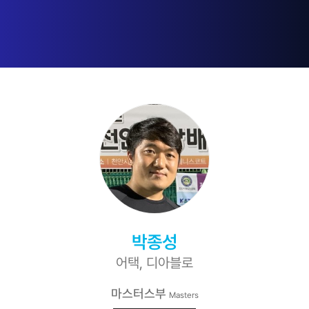
박종성
어택, 디아블로
마스터스부
Masters