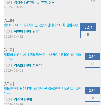
70
파트너 :
김상수
[고양위너스, 별빛, 청운]
2025-06-15
[A그룹]
제4회 KATO 나사라배 전국동호인테니스대회 챌린저부
32강
파트너 :
장현태
[어택, 삼호]
5
2025-04-12
[A그룹]
제12회 천안시장배 생활체육 전국 OPEN 테니스대회 마스
32강
터스부
10
파트너 :
김종화
[어택, 북극성]
2025-03-23
[3그룹]
제1회인천ITF주니어대회기념 전국동호인테니스대회 챌린
32강
저부
2
파트너 :
김준환
[어택]
2025-03-15