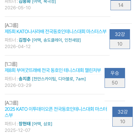
파트너 :
김종화
[어택, 북극성]
14
2026-05-10
[A그룹]
제5회 KATO나사라배 전국동호인테니스대회 마스터스부
32강
파트너 :
김정수
[어택, 송도클레이, 인천새암]
10
2026-04-12
[1그룹]
제8회 부여굿뜨래배 전국 동호인 테니스대회 챌린저부
우승
파트너 :
송지훈
[천안스카이팀, 디아블로, 7am]
50
2026-03-29
[A그룹]
2025 KATO 이투데이오픈 전국동호인테니스대회 마스터
32강
스부
10
파트너 :
장현태
[어택, 삼호]
2025-12-07