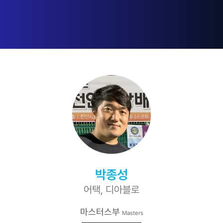
박종성
어택, 디아블로
마스터스부
Masters