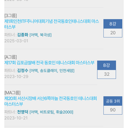
[3그룹]
제1회인천ITF주니어대회기념 전국동호인테니스대회 마스
8강
터스부
20
파트너 :
김종화
[어택, 북극성]
2025-03-01
[A그룹]
제17회 김포금쌀배 전국 동호인 테니스대회 마스터스부
8강
파트너 :
김정수
[어택, 송도클레이, 인천새암]
32
2023-10-29
[MA그룹]
제20회 서산시장배 서산6쪽마늘 전국동호인 테니스대회
공동 3위
마스터스부
90
파트너 :
천영덕
[어택, 비트로팀, 휘슬2000]
2023-10-21