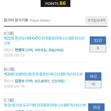
86
POINTS
참가자 경기기록
과거입상내역
Player History
[1그룹]
제22회 한산모시배 KATO 전국동호인테니스대회 마스터
32강
스부
9
파트너 :
천영덕
[어택, 비트로팀, 휘슬2000]
2026-06-13
[A그룹]
제26회 보령머드배 전국 동호인 테니스대회 마스터스부
16강
파트너 :
김정수
[어택, 송도클레이, 인천새암]
16
2026-05-16
[1그룹]
제 21 회 이천 도자기배 전국동호인테니스대회 마스터스부
16강