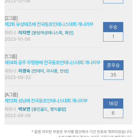
2023-10-06
[2그룹]
제2회 유성태조배 전국동호인테니스대회 개나리부
우승
파트너 :
이지연
[분당여성테니스회, 화인]
1
2023-10-06
[1그룹]
제14회 공주 무령왕배 전국동호인테니스대회 개나리부
준우승
파트너 :
이경숙
[먼데이, 미시몽, 안성]
35
2023-09-22
[A그룹]
제13회 성남배 전국동호인테니스대회 개나리부
16강
파트너 :
박보연
[용인골드, 명지클럽]
6
2023-09-05
* 음영 처리된 부분은 부서별 합산에서 기간 만료로 제외되었습니다.