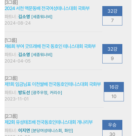
[3그룹]
2024 서천 맥문동배 전국여성테니스대회 국화부
32강
파트너 :
김소영
[세종워너비]
7
2024-08-24
[1그룹]
제6회 부여 굿뜨래배 전국 동호인 테니스대회 국화부
32강
파트너 :
김소영
[세종워너비]
9
2024-04-05
[2그룹]
제1회 임금님표 이천쌀배 전국동호인테니스대회 국화부
16강
파트너 :
방도선
[광주우정, 커리수]
10
2023-11-01
[2그룹]
제2회 유성태조배 전국동호인테니스대회 개나리부
우승
파트너 :
이지연
[분당여성테니스회, 화인]
30