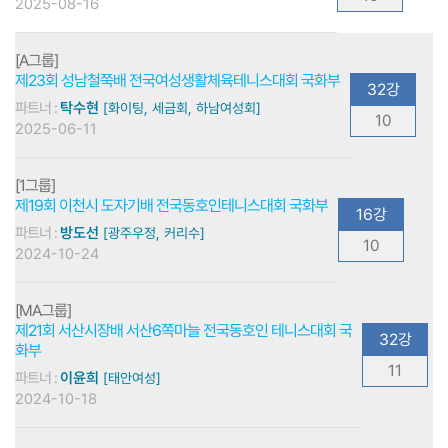
2025-08-16
[A그룹]
제23회 성남철쭉배 전국여성생활체육테니스대회 국화부
32강
파트너 :
탁수현
[화이팅, 세금회, 하남여성회]
10
2025-06-11
[1그룹]
제19회 이천시 도자기배 전국동호인테니스대회 국화부
16강
파트너 :
방도선
[광주우정, 커리수]
10
2024-10-24
[MA그룹]
제21회 서산시장배 서산6쪽마늘 전국동호인 테니스대회 국
32강
화부
11
파트너 :
이윤희
[태안여성]
2024-10-18