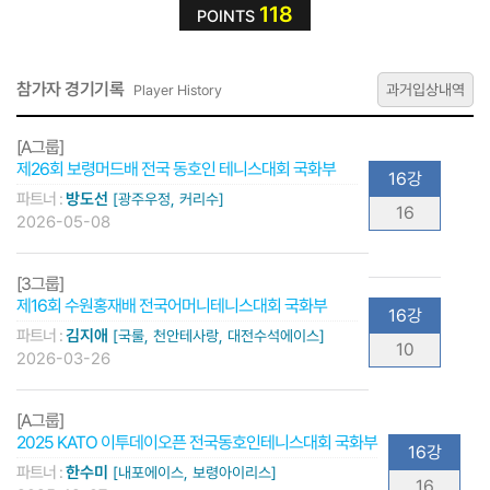
118
POINTS
참가자 경기기록
과거입상내역
Player History
[A그룹]
제26회 보령머드배 전국 동호인 테니스대회 국화부
16강
파트너 :
방도선
[광주우정, 커리수]
16
2026-05-08
[3그룹]
제16회 수원홍재배 전국어머니테니스대회 국화부
16강
파트너 :
김지애
[국룰, 천안테사랑, 대전수석에이스]
10
2026-03-26
[A그룹]
2025 KATO 이투데이오픈 전국동호인테니스대회 국화부
16강
파트너 :
한수미
[내포에이스, 보령아이리스]
16