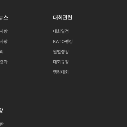
O뉴스
대회관련
사항
대회일정
사항
KATO랭킹
리
월별랭킹
결과
대회규정
랭킹대회
장
판