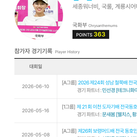
세종워너비, 국룰, 계룡시
국화부
Chrysanthemums
363
POINTS
참가자 경기기록
Player History
대회일
[A그룹]
2026 제24회 성남 철쭉배 
2026-06-10
경기 파트너 :
민선경 [테크니화이
[1그룹]
제 21 회 이천 도자기배 전국
2026-05-16
경기 파트너 :
문새봄 [웰치스, 황
[A그룹]
제26회 보령머드배 전국 동호
2026-05-08