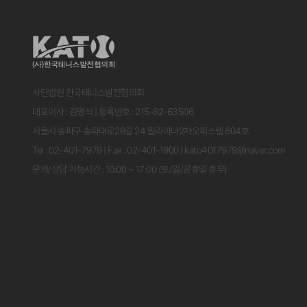
사단법인 한국테니스발전협의회
대표이사 : 김영식 | 등록번호 : 215-82-63506
서울시 송파구 송파대로28길 24 밀리아나2차오피스텔 604호
Tel : 02-401-7979 | Fax : 02-401-1900 | kato4017979@naver.com
문의/상담 가능시간 : 10:00 ~ 17:00 (토/일/공휴일 휴무)