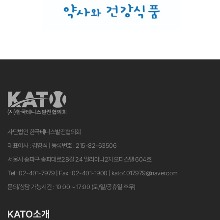
사단법인 한국테니스발전협의회
대표이사 : 김영식 | 등록번호 : 215-82-63506
서울시 송파구 송파대로28길 24 밀리아나2차오피스텔 604호
Tel : 02-401-7979 | Fax : 02-401-1900 | kato4017979@naver.com
문의/상담 가능시간 : 10:00 ~ 17:00 (토/일/공휴일 휴무)
KATO소개