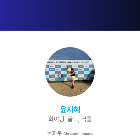
윤지혜
화이팅, 골드, 국룰
국화부
Chrysanthemums