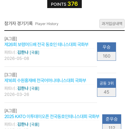
376
POINTS
참가자 경기기록
과거입상내역
Player History
[A그룹]
제26회 보령머드배 전국 동호인 테니스대회 국화부
우승
파트너 :
김한나
[국룰]
160
2026-05-08
[3그룹]
제16회 수원홍재배 전국어머니테니스대회 국화부
공동 3위
파트너 :
김한나
[국룰]
45
2026-03-26
[A그룹]
2025 KATO 이투데이오픈 전국동호인테니스대회 국화부
준우승
파트너 :
김한나
[국룰]
112