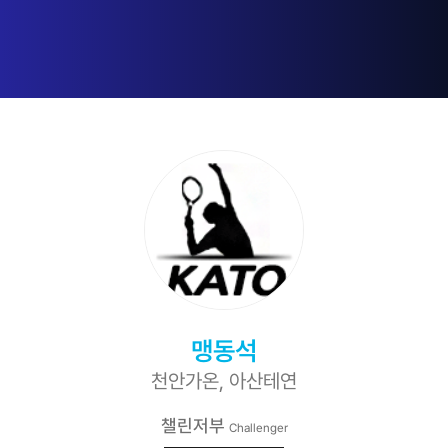
맹동석
천안가온, 아산테연
챌린저부
Challenger