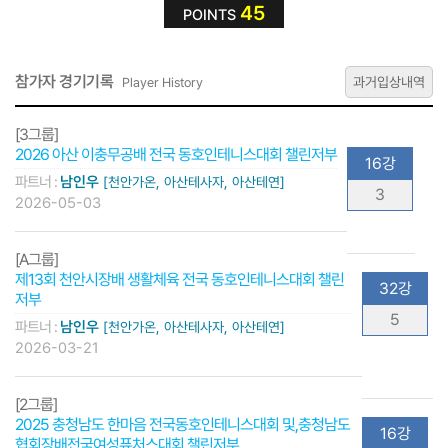
45
POINTS
참가자 경기기록
과거입상내역
Player History
[3그룹]
2026 아산 이충무공배 전국 동호인테니스대회 챌린저부
16강
파트너 :
남인우
[천안가온, 아산테사자, 아산테연]
3
2026-05-03
[A그룹]
제13회 천안시장배 생활체육 전국 동호인테니스대회 챌린
32강
저부
5
파트너 :
남인우
[천안가온, 아산테사자, 아산테연]
2026-03-21
[2그룹]
2025 충청남도 한마음 전국동호인테니스대회 및,충청남도
16강
협회장배전국여성퓨처스대회 챌린저부