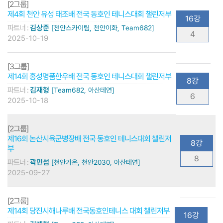
[2그룹]
제4회 천안 유성 태조배 전국 동호인 테니스대회 챌린저부
16강
파트너 :
김상준
[천안스카이팀, 천안이화, Team682]
4
2025-10-19
[3그룹]
제14회 홍성명품한우배 전국 동호인 테니스대회 챌린저부
8강
파트너 :
김재형
[Team682, 아산테연]
6
2025-10-18
[2그룹]
제16회 논산시육군병장배 전국 동호인 테니스대회 챌린저
8강
부
8
파트너 :
곽민섭
[천안가온, 천안2030, 아산테연]
2025-09-27
[2그룹]
제14회 당진시해나루배 전국동호인테니스 대회 챌린저부
16강