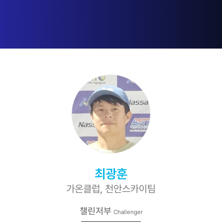
최광훈
가온클럽, 천안스카이팀
챌린저부
Challenger