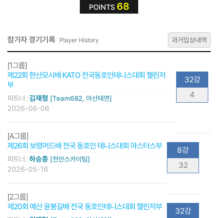
68
POINTS
참가자 경기기록
과거입상내역
Player History
[1그룹]
제22회 한산모시배 KATO 전국동호인테니스대회 챌린저
32강
부
4
파트너 :
김재형
[Team682, 아산테연]
2026-06-06
[A그룹]
제26회 보령머드배 전국 동호인 테니스대회 마스터스부
8강
파트너 :
하승종
[천안스카이팀]
32
2026-05-16
[2그룹]
제20회 예산 윤봉길배 전국 동호인테니스대회 챌린저부
32강