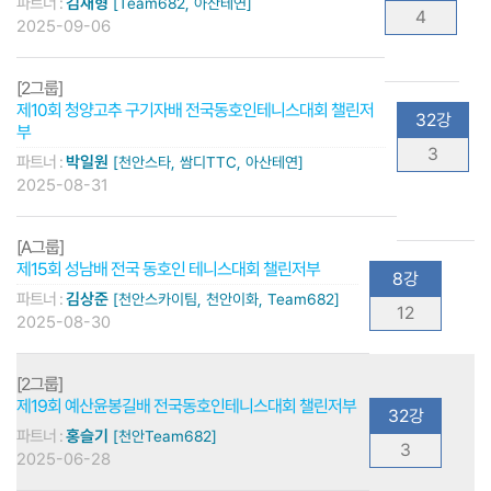
파트너 :
김재형
[Team682, 아산테연]
4
2025-09-06
[2그룹]
제10회 청양고추 구기자배 전국동호인테니스대회 챌린저
32강
부
3
파트너 :
박일원
[천안스타, 쌈디TTC, 아산테연]
2025-08-31
[A그룹]
제15회 성남배 전국 동호인 테니스대회 챌린저부
8강
파트너 :
김상준
[천안스카이팀, 천안이화, Team682]
12
2025-08-30
[2그룹]
제19회 예산윤봉길배 전국동호인테니스대회 챌린저부
32강
파트너 :
홍슬기
[천안Team682]
3
2025-06-28