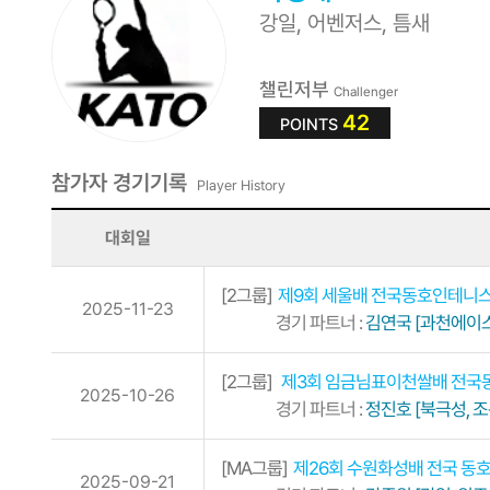
강일, 어벤저스, 틈새
챌린저부
Challenger
42
POINTS
참가자 경기기록
Player History
대회일
[2그룹]
제9회 세울배 전국동호인테니
2025-11-23
경기 파트너 :
김연국 [과천에이스
[2그룹]
제3회 임금님표이천쌀배 전국
2025-10-26
경기 파트너 :
정진호 [북극성, 조
[MA그룹]
제26회 수원화성배 전국 동
2025-09-21