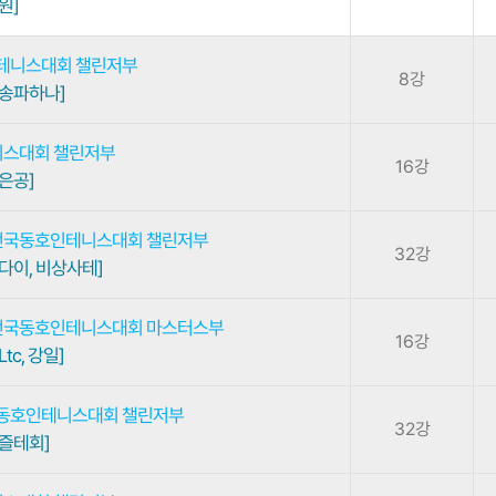
원]
 테니스대회 챌린저부
8강
 송파하나]
니스대회 챌린저부
16강
은공]
 전국동호인테니스대회 챌린저부
32강
다이, 비상사테]
 전국동호인테니스대회 마스터스부
16강
tc, 강일]
국동호인테니스대회 챌린저부
32강
 즐테회]