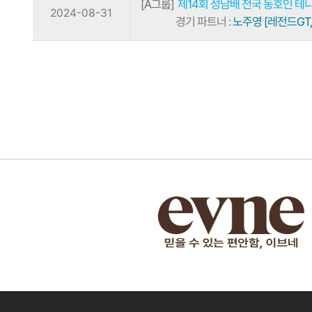
[A그룹]
제14회 성남배 전국 동호인 
2024-08-31
경기 파트너 :
노주영 [레전드GT,