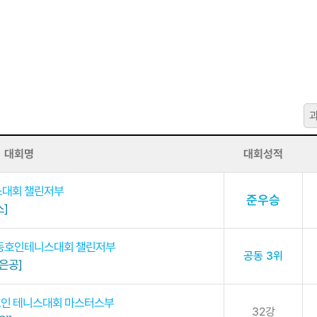
대회명
대회성적
스대회 챌린저부
준우승
]
동호인테니스대회 챌린저부
공동 3위
은공]
호인 테니스대회 마스터스부
32강