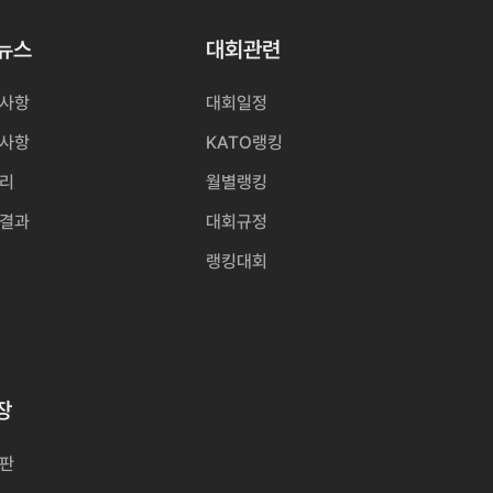
O뉴스
대회관련
사항
대회일정
사항
KATO랭킹
리
월별랭킹
결과
대회규정
랭킹대회
장
판