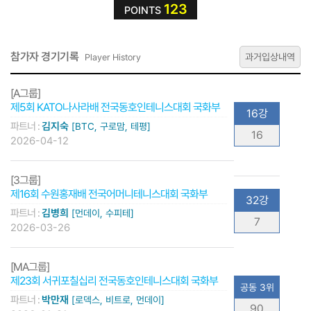
123
POINTS
참가자 경기기록
과거입상내역
Player History
[A그룹]
제5회 KATO나사라배 전국동호인테니스대회 국화부
16강
파트너 :
김지숙
[BTC, 구로맘, 테평]
16
2026-04-12
[3그룹]
제16회 수원홍재배 전국어머니테니스대회 국화부
32강
파트너 :
김병희
[먼데이, 수피테]
7
2026-03-26
[MA그룹]
제23회 서귀포칠십리 전국동호인테니스대회 국화부
공동 3위
파트너 :
박만재
[로덱스, 비트로, 먼데이]
90