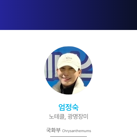
엄정숙
노테클, 광명장미
국화부
Chrysanthemums