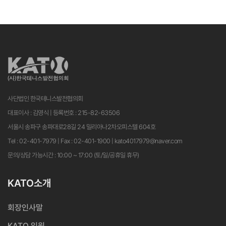
사단법인 한국테니스발전협의회
대표이사 : 김영식 | 등록번호 : 215-82-63506
서울시 송파구 송파대로28길 24 밀리아나2차오피스텔 604호
Tel : 02-401-7979 | Fax : 02-401-1900 | kato4017979@naver.com
문의/상담 가능시간 : 10:00 ~ 17:00 (토/일/공휴일 휴무)
KATO소개
회장인사말
KATO 임원